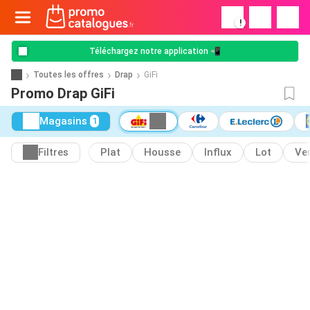
!
Téléchargez notre application 📲
Toutes les offres
Drap
GiFi
Promo Drap GiFi
Magasins
1
Filtres
Plat
Housse
Influx
Lot
Ve