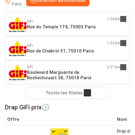
Détection automatique
Paris
1.54 km
GiFi
Rue du Temple 174, 75003 Paris
1.93 km
GiFi
Rue de Chabrol 51, 75010 Paris
GiFi
2.57 km
Boulevard Marguerite de
Rochechouart 38, 75018 Paris
Toutes les filiales
Drap GiFi prix🕒
Offre
Nom
Drap de 