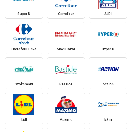
Super U
Carrefour
ALDI
Carrefour Drive
Maxi Bazar
Hyper U
Stokomani
Bastide
Action
Lidl
Maximo
b&m