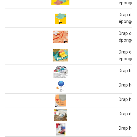
eponge 1
Drap de 
éponge
Drap de 
éponge
Drap de 
éponge
Drap ho
Drap ho
Drap ho
Drap de 
Drap ho