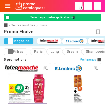
!
Téléchargez notre application 📲
Toutes les offres
Elsève
Promo Elsève
Magasins
Filtres
Paris
Long
Dream
Shampooin
5 promotions
Pertinence