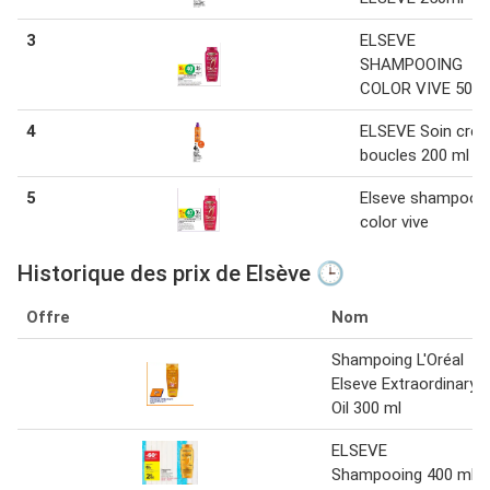
3
ELSEVE
SHAMPOOING
COLOR VIVE 500 
4
ELSEVE Soin crè
boucles 200 ml
5
Elseve shampooi
color vive
Historique des prix de Elsève 🕒
Offre
Nom
Shampoing L'Oréal
Elseve Extraordinary
Oil 300 ml
ELSEVE
Shampooing 400 ml