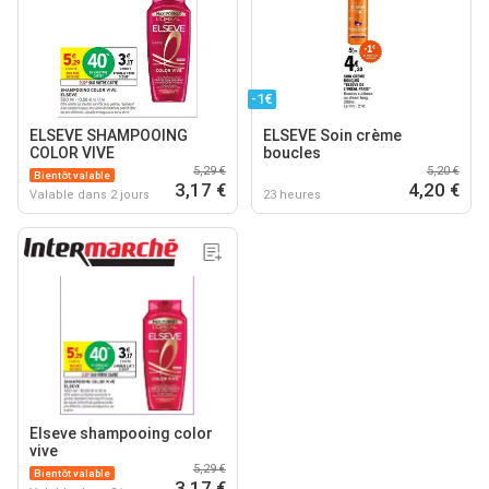
-1€
ELSEVE SHAMPOOING
ELSEVE Soin crème
COLOR VIVE
boucles
5,29 €
5,20 €
Bientôt valable
3,17 €
4,20 €
Valable dans 2 jours
23 heures
Elseve shampooing color
vive
5,29 €
Bientôt valable
3,17 €