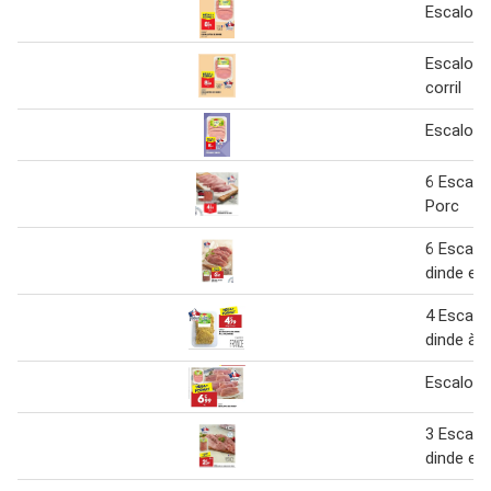
Escalope
Escalope
corril
Escalope
6 Escalo
Porc
6 Escalo
dinde ext
4 Escalo
dinde à l
Escalope
3 Escalo
dinde ext