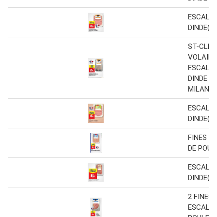
ESCALOP
DINDE(A)
ST-CLÉM
VOLAILL
ESCALOP
DINDE À
MILANAI
ESCALOP
DINDE(B)
FINES E
DE POUL
ESCALOP
DINDE(B
2 FINES
ESCALOP