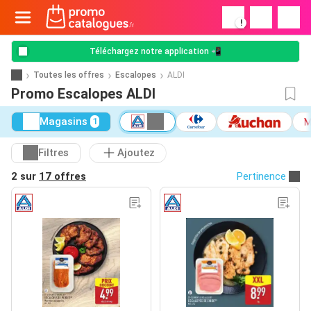
!
Téléchargez notre application 📲
Toutes les offres
Escalopes
ALDI
Promo Escalopes ALDI
Magasins
1
Filtres
Ajoutez
2 sur
17 offres
Pertinence