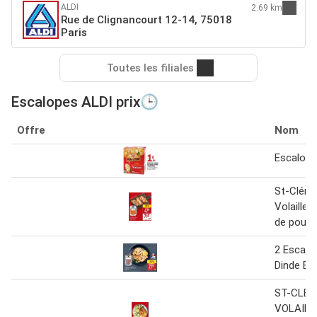
ALDI
2.69 km
Rue de Clignancourt 12-14, 75018
Paris
Toutes les filiales
Escalopes ALDI prix🕒
Offre
Nom
Escalope
St-Cléme
Volailler
de poule
2 Escalo
Dinde Ext
ST-CLÉM
VOLAILL