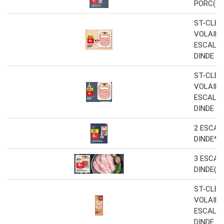
PORC(C)
ST-CLÉM
VOLAILL
ESCALOP
DINDE
ST-CLÉM
VOLAILL
ESCALOP
DINDE
2 ESCAL
DINDE**
3 ESCAL
DINDE(A)
ST-CLÉM
VOLAILL
ESCALOP
DINDE