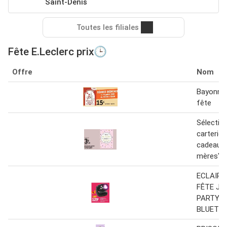
Saint-Denis
Toutes les filiales
Fête E.Leclerc prix🕒
Offre
Nom
Bayonne 
fête
Sélectio
carterie 
cadeau "
mères"
ECLAIRA
FÊTE JB
PARTYL
BLUETO