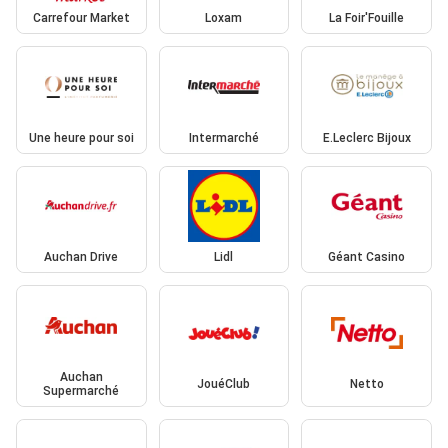
Carrefour Market
Loxam
La Foir'Fouille
Une heure pour soi
Intermarché
E.Leclerc Bijoux
Auchan Drive
Lidl
Géant Casino
Auchan
JouéClub
Netto
Supermarché