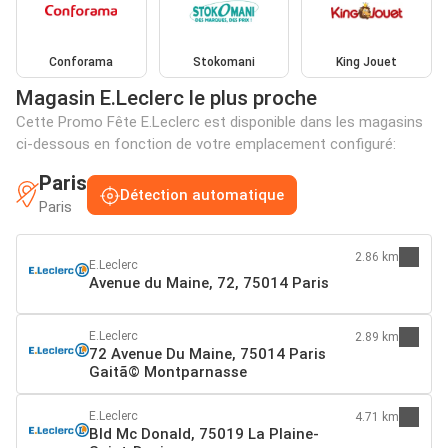
Conforama
Stokomani
King Jouet
Magasin E.Leclerc le plus proche
Cette Promo Fête E.Leclerc est disponible dans les magasins
ci-dessous en fonction de votre emplacement configuré:
Paris
Détection automatique
Paris
2.86 km
E.Leclerc
Avenue du Maine, 72, 75014 Paris
E.Leclerc
2.89 km
72 Avenue Du Maine, 75014 Paris
Gaitã© Montparnasse
E.Leclerc
4.71 km
Bld Mc Donald, 75019 La Plaine-