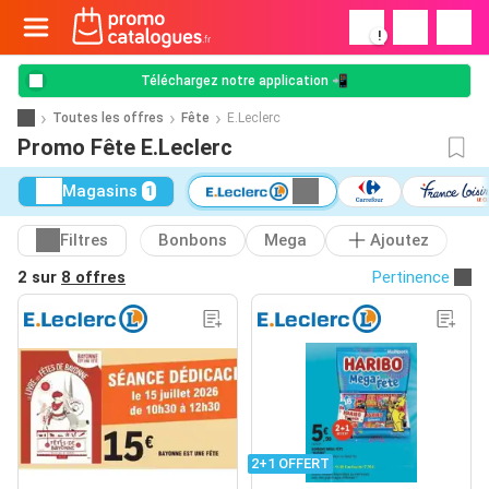
!
Téléchargez notre application 📲
Toutes les offres
Fête
E.Leclerc
Promo Fête E.Leclerc
Magasins
1
Filtres
Bonbons
Mega
Ajoutez
2 sur
8 offres
Pertinence
2+1 OFFERT