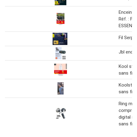
Enceinte 
Réf. : FL
ESSENTI
Fil Serpe
Jbl encei
Kool sta
sans fil
Koolstar
sans fil
Ring mini
compress
digital r
sans fil 