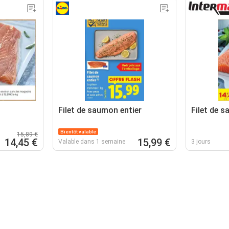
Filet de saumon entier
Filet de 
Bientôt valable
15,89 €
14,45 €
15,99 €
Valable dans 1 semaine
3 jours