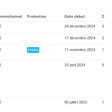
promotionnel
Promotion
Date début
Date 
€
24 décembre 2024
31 dé
€
17 décembre 2024
21 dé
€
11 novembre 2024
14 dé
Promo
€
25 avril 2024
04 ma
€
06 juillet 2023
15 jui