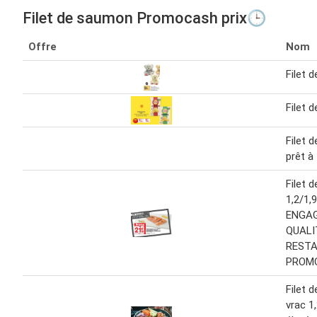
Filet de saumon Promocash prix🕒
Offre
Nom
Filet 
Filet 
Filet 
prêt à
Filet 
1,2/1,
ENGA
QUALI
REST
PROM
Filet 
vrac 1