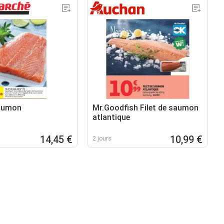
saumon
Mr.Goodfish Filet de saumon
atlantique
14,45 €
10,99 €
2 jours