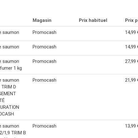
Magasin
Prix habituel
Prix 
de saumon
Promocash
14,99 
de saumon
Promocash
14,99 
de saumon
Promocash
27,99 
 fumer 1 kg
de saumon
Promocash
21,99 
9 TRIM D
GEMENT
TÉ
AURATION
OCASH
de saumon
Promocash
13,99 
,2/1,9 TRIM B