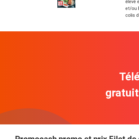
élevé 
et/ou 
colis 
Télé
gratui