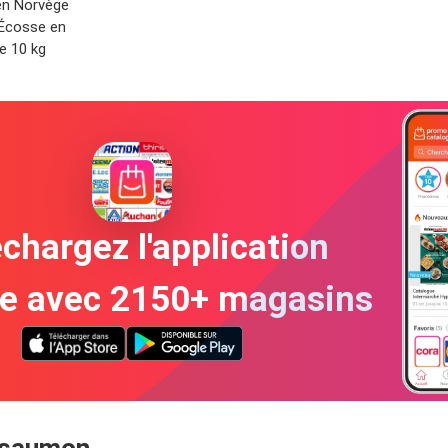
en Norvège
Écosse en
de 10 kg
chargez l'application
te avec 2150+ magasins