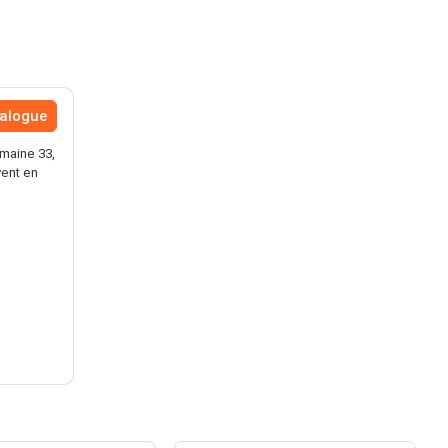
talogue
maine 33,
vent en