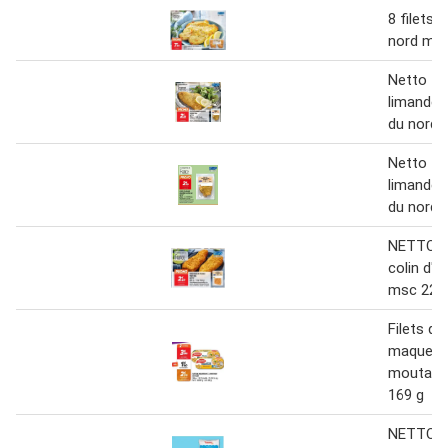
8 filets 
nord meu
Netto fil
limande 
du nord
Netto fil
limande 
du nord
NETTO Fi
colin d'a
msc 220
Filets de
maquerea
moutarde
169 g
NETTO Fi