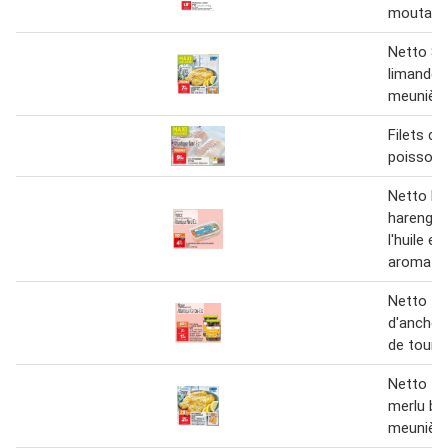
moutarde
Netto 8 f
limande 
meunièr
Filets du
poissonn
Netto Fil
harengs
l'huile et
aromates
Netto fil
d'anchois
de tourn
Netto fil
merlu bl
meunièr