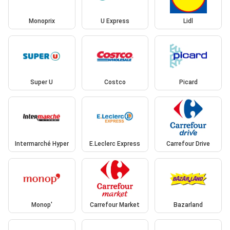
Monoprix
U Express
Lidl
Super U
Costco
Picard
Intermarché Hyper
E.Leclerc Express
Carrefour Drive
Monop'
Carrefour Market
Bazarland