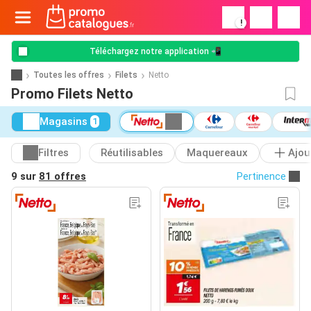
!
Téléchargez notre application 📲
Toutes les offres
Filets
Netto
Promo Filets Netto
Magasins
1
Filtres
Réutilisables
Maquereaux
Ajou
9 sur
81 offres
Pertinence