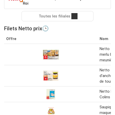
Roi
Toutes les filiales
Filets Netto prix🕒
Offre
Nom
Netto fil
merlu bl
meunièr
Netto fil
d'anchois
de tourn
Netto Fil
Colins d'
Saupiquet
maquerea