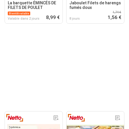
La barquette ÉMINCÉS DE
Jaboulet Filets de harengs
FILETS DE POULET
fumés doux
1,74 €
Bientôt valable
8,99 €
1,56 €
Valable dans 2 jours
8 jours