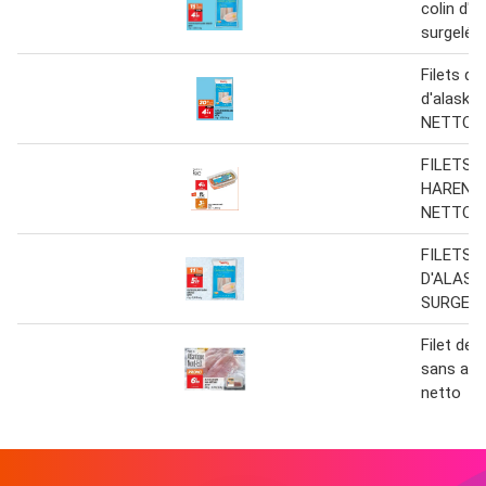
colin d'a
surgelés
Filets de
d'alaska
NETTO 1
FILETS 
HARENG
NETTO
FILETS 
D'ALASK
SURGEL
Filet de l
sans are
netto