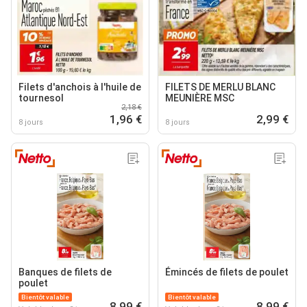
Filets d'anchois à l'huile de
FILETS DE MERLU BLANC
tournesol
MEUNIÈRE MSC
2,18 €
1,96 €
2,99 €
8 jours
8 jours
Banques de filets de
Émincés de filets de poulet
poulet
Bientôt valable
Bientôt valable
8,99 €
8,99 €