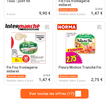
Tous - joint fin
Fin Fou fromagerie
milleret
2,10 €
Bientôt valable
9,90 €
1,47 €
4 mois
Valable dans 4 jours
Fin Fou fromagerie
Fleury Michon Tranché Fin
milleret
2,10 €
Bientôt valable
Bientôt valable
1,47 €
2,75 €
Valable dans 4 jours
Valable dans 5 jours
Voir toutes les offres (17)