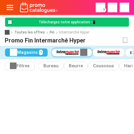
!
Téléchargez notre application 📲
Toutes les offres
Fin
Intermarché Hyper
Promo Fin Intermarché Hyper
Magasins
1
Filtres
Bureau
Beurre
Couscous
Hari