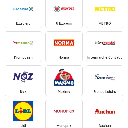
E.Leclerc
U Express
METRO
Promocash
Norma
Intermarché Contact
Noz
Maximo
France Loisirs
Lidl
Monoprix
Auchan