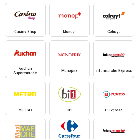
Casino Shop
Monop'
Colruyt
Auchan
Monoprix
Intermarché Express
Supermarché
METRO
Bi1
U Express