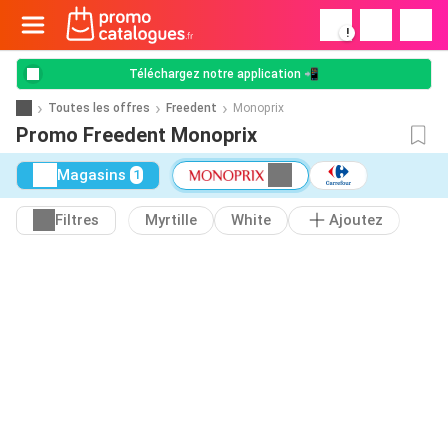
!
Téléchargez notre application 📲
Toutes les offres
Freedent
Monoprix
Promo Freedent Monoprix
Magasins
1
Filtres
Myrtille
White
Ajoutez