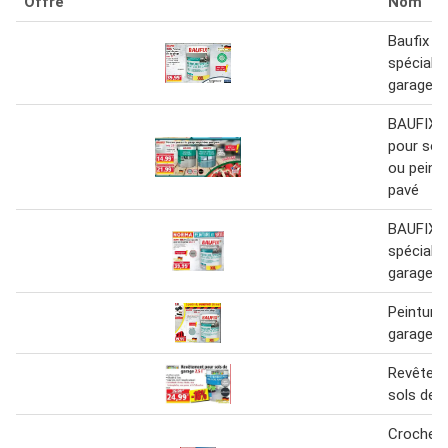
Offre
Nom
Baufix pe
spéciale 
garage
BAUFIX P
pour sol
ou peint
pavé
BAUFIX P
spéciale 
garage en
Peinture 
garage
Revêtem
sols de 
Crochet