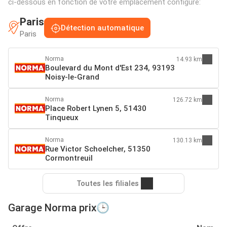
ci-dessous en fonction de votre emplacement configuré:
Paris
Détection automatique
Paris
Norma
14.93 km
Boulevard du Mont d'Est 234, 93193
Noisy-le-Grand
Norma
126.72 km
Place Robert Lynen 5, 51430
Tinqueux
Norma
130.13 km
Rue Victor Schoelcher, 51350
Cormontreuil
Toutes les filiales
Garage Norma prix🕒