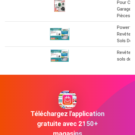
Pour Cav
Garage K
Pièces
Powertec
Revêtem
Sols De 
Revêtem
sols de 
Téléchargez l'application
gratuite avec 2150+
magasins