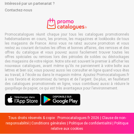
Intéressé par un partenariat ?
Contactez-nous
Promocatalogues réunit chaque jour tous les catalogues promotionnels
hebdomadaires en cours, les promos, les magazines et lookbooks de tous
les magasins de France. Ainsi vous ne ratez aucune promotion et vous
restez au courant de toutes les offres et bonnes affaires, des remises et des
offres du catalogue et vous pouvez aussi facilement trouver toutes les
offres spéciales ou remises lors des périodes de soldes ou déstockages
des magasins de votre région. Notre site est souvent le premier à afficher les
nouveaux catalogues, avant même qu'ils ne parviennent à votre boîte aux
lettres et bien sûr, vous pouvez aussi les consulter en ligne quand vous êtes
au travail, à l'école ou dans le magasin même. Ajoutez Promocatalogues.fr
à vos favoris et économisez du temps et de l'argent. De plus, en feuilletant
des catalogues promotionnels en ligne, vous contribuez aussi à réduire le
gaspillage de papier, ce qui est très avantageux pour l’environnement.
Tous droits réservés & copie : Promocatalogues.fr 2026 |
Clause de non-
responsabilité
|
Conditions générales
|
Politique de confidentialité
|
Politique
relative aux cookies