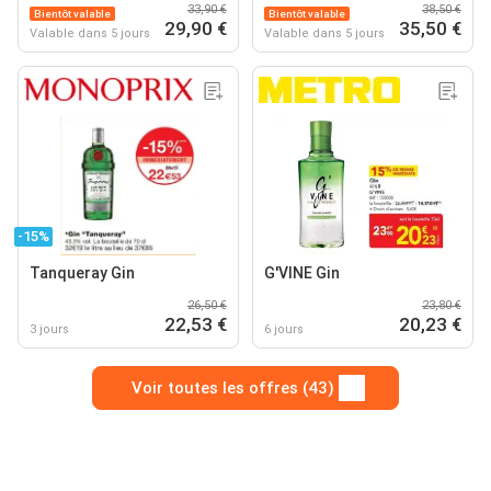
33,90 €
38,50 €
Bientôt valable
Bientôt valable
29,90 €
35,50 €
Valable dans 5 jours
Valable dans 5 jours
-15%
Tanqueray Gin
G'VINE Gin
26,50 €
23,80 €
22,53 €
20,23 €
3 jours
6 jours
Voir toutes les offres (43)