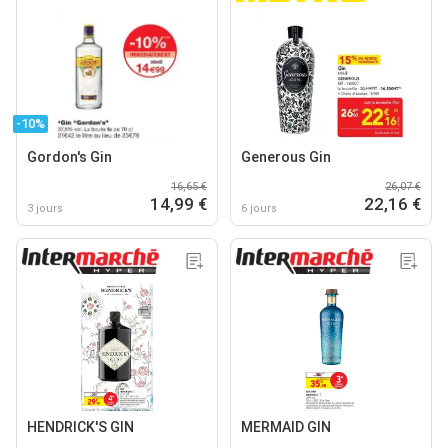
-10%
Gordon's Gin
Generous Gin
16,65 €
26,07 €
14,99 €
22,16 €
3 jours
6 jours
HENDRICK'S GIN
MERMAID GIN