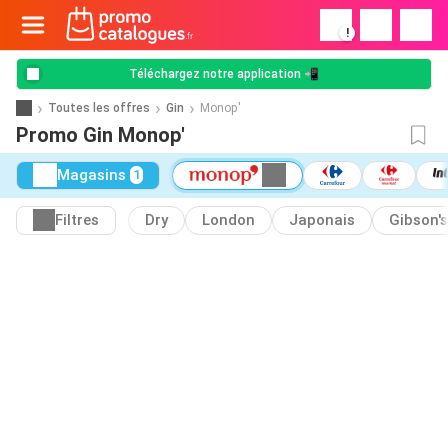
!
Téléchargez notre application 📲
Toutes les offres
Gin
Monop'
Promo Gin Monop'
Magasins
1
Filtres
Dry
London
Japonais
Gibson's