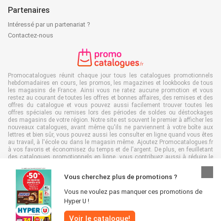
Partenaires
Intéressé par un partenariat ?
Contactez-nous
Promocatalogues réunit chaque jour tous les catalogues promotionnels
hebdomadaires en cours, les promos, les magazines et lookbooks de tous
les magasins de France. Ainsi vous ne ratez aucune promotion et vous
restez au courant de toutes les offres et bonnes affaires, des remises et des
offres du catalogue et vous pouvez aussi facilement trouver toutes les
offres spéciales ou remises lors des périodes de soldes ou déstockages
des magasins de votre région. Notre site est souvent le premier à afficher les
nouveaux catalogues, avant même qu'ils ne parviennent à votre boîte aux
lettres et bien sûr, vous pouvez aussi les consulter en ligne quand vous êtes
au travail, à l'école ou dans le magasin même. Ajoutez Promocatalogues.fr
à vos favoris et économisez du temps et de l'argent. De plus, en feuilletant
des catalogues promotionnels en ligne, vous contribuez aussi à réduire le
gaspillage de papier, ce qui est très avantageux pour l’environnement.
Vous cherchez plus de promotions ?
Vous ne voulez pas manquer ces promotions de
Hyper U !
Tous droits réservés & copie : Promocatalogues.fr 2026 |
Clause de non-
Voir le catalogue!