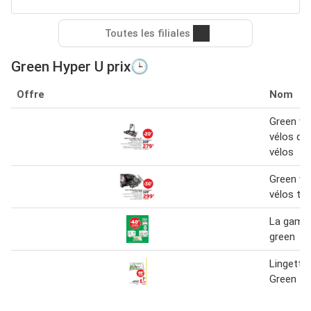
Toutes les filiales
Green Hyper U prix🕒
Offre
Nom
Green val
vélos di
vélos
Green val
vélos til
La gamm
green
Lingette
Green