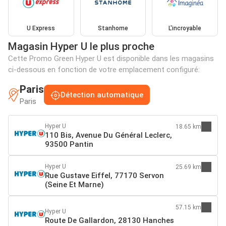
U Express
Stanhome
L'incroyable
Magasin Hyper U le plus proche
Cette Promo Green Hyper U est disponible dans les magasins
ci-dessous en fonction de votre emplacement configuré:
Paris
Détection automatique
Paris
Hyper U
18.65 km
110 Bis, Avenue Du Général Leclerc,
93500 Pantin
Hyper U
25.69 km
Rue Gustave Eiffel, 77170 Servon
(Seine Et Marne)
57.15 km
Hyper U
Route De Gallardon, 28130 Hanches