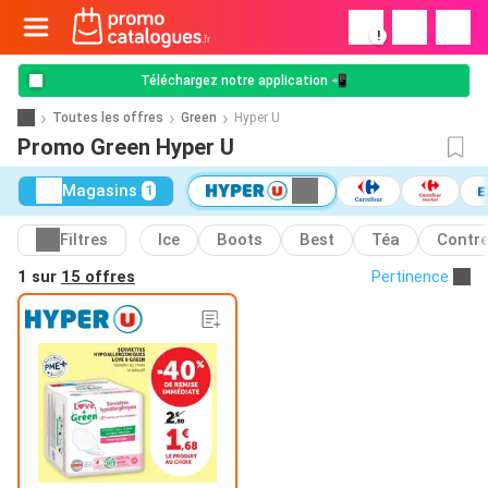
!
Téléchargez notre application 📲
Toutes les offres
Green
Hyper U
Promo Green Hyper U
Magasins
1
Filtres
Ice
Boots
Best
Téa
Contr
1 sur
15 offres
Pertinence