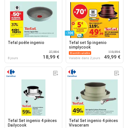
-70€
Tefal poêle ingenio
Tefal set 5p ingenio
simplycook
37,98 €
119,99 €
Bientôt valable
18,99 €
49,99 €
8 jours
Valable dans 2 jours
Tefal Set ingenio 4 pièces
Tefal Set ingenio 4 pièces
Dailycook
Vivaceram