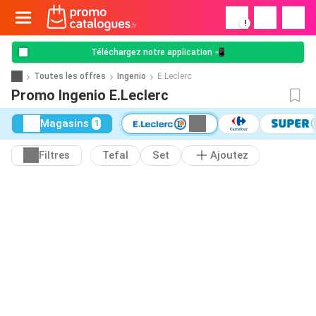
!
Téléchargez notre application 📲
Toutes les offres
Ingenio
E.Leclerc
Promo Ingenio E.Leclerc
Magasins
1
Filtres
Tefal
Set
Ajoutez