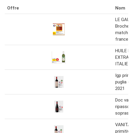
Offre
Nom
LE GAUL
Brochett
match de
france - 
HUILE D'
EXTRA V
ITALIE O
Igp primit
puglia - i
2021
Doc valpo
ripasso - 
soprasa
VANITA i
primitivo 