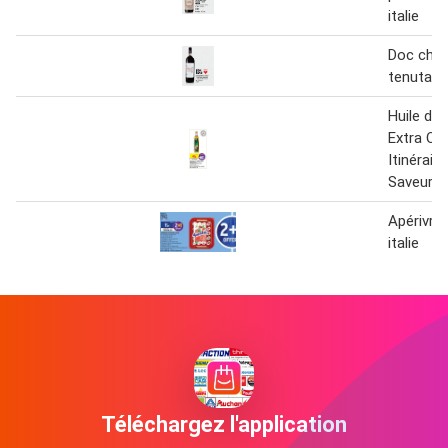
italie
Doc chiant
tenuta c
Huile d'O
Extra Orig
Itinérair
Saveurs
Apérivrai
italie
Téléchargez l'application