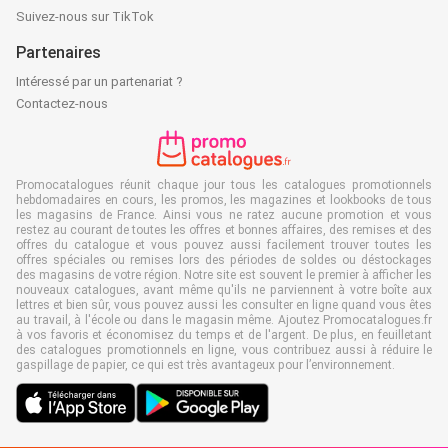
Suivez-nous sur TikTok
Partenaires
Intéressé par un partenariat ?
Contactez-nous
Promocatalogues réunit chaque jour tous les catalogues promotionnels
hebdomadaires en cours, les promos, les magazines et lookbooks de tous
les magasins de France. Ainsi vous ne ratez aucune promotion et vous
restez au courant de toutes les offres et bonnes affaires, des remises et des
offres du catalogue et vous pouvez aussi facilement trouver toutes les
offres spéciales ou remises lors des périodes de soldes ou déstockages
des magasins de votre région. Notre site est souvent le premier à afficher les
nouveaux catalogues, avant même qu'ils ne parviennent à votre boîte aux
lettres et bien sûr, vous pouvez aussi les consulter en ligne quand vous êtes
au travail, à l'école ou dans le magasin même. Ajoutez Promocatalogues.fr
à vos favoris et économisez du temps et de l'argent. De plus, en feuilletant
des catalogues promotionnels en ligne, vous contribuez aussi à réduire le
gaspillage de papier, ce qui est très avantageux pour l’environnement.