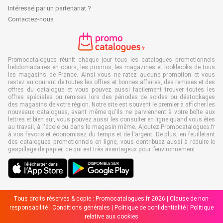
Intéressé par un partenariat ?
Contactez-nous
Promocatalogues réunit chaque jour tous les catalogues promotionnels
hebdomadaires en cours, les promos, les magazines et lookbooks de tous
les magasins de France. Ainsi vous ne ratez aucune promotion et vous
restez au courant de toutes les offres et bonnes affaires, des remises et des
offres du catalogue et vous pouvez aussi facilement trouver toutes les
offres spéciales ou remises lors des périodes de soldes ou déstockages
des magasins de votre région. Notre site est souvent le premier à afficher les
nouveaux catalogues, avant même qu'ils ne parviennent à votre boîte aux
lettres et bien sûr, vous pouvez aussi les consulter en ligne quand vous êtes
au travail, à l'école ou dans le magasin même. Ajoutez Promocatalogues.fr
à vos favoris et économisez du temps et de l'argent. De plus, en feuilletant
des catalogues promotionnels en ligne, vous contribuez aussi à réduire le
gaspillage de papier, ce qui est très avantageux pour l’environnement.
Tous droits réservés & copie : Promocatalogues.fr 2026 |
Clause de non-
responsabilité
|
Conditions générales
|
Politique de confidentialité
|
Politique
relative aux cookies