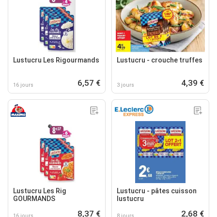
Lustucru Les Rigourmands
Lustucru - crouche truffes
6,57 €
4,39 €
16 jours
3 jours
Lustucru Les Rig
Lustucru - pâtes cuisson
GOURMANDS
lustucru
8,37 €
2,68 €
16 jours
8 jours