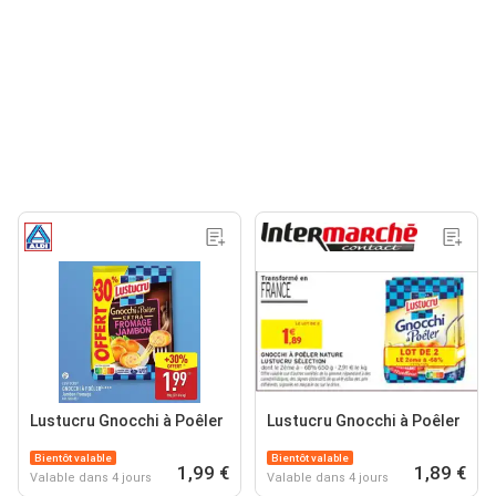
Lustucru Gnocchi à Poêler
Lustucru Gnocchi à Poêler
Bientôt valable
Bientôt valable
1,99 €
1,89 €
Valable dans 4 jours
Valable dans 4 jours