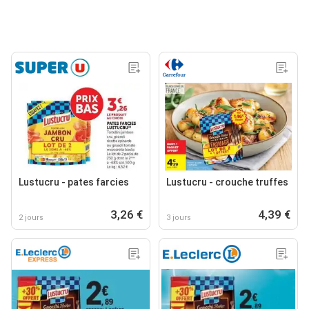
Lustucru - pates farcies
Lustucru - crouche truffes
3,26 €
4,39 €
2 jours
3 jours