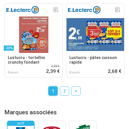
-20%
Lustucru - tortellini
Lustucru - pâtes cuisson
crunchy fondant
rapide
2,99 €
2,39 €
2,68 €
8 jours
8 jours
1
2
>
Marques associées
actif