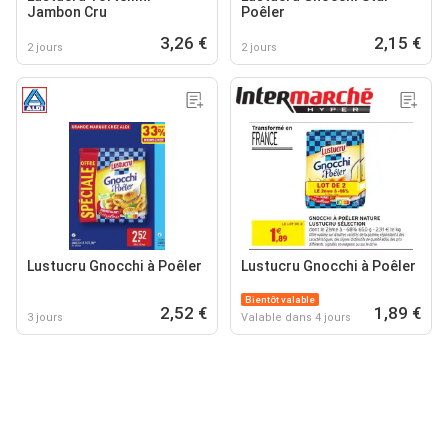
Jambon Cru
Poêler
3,26 €
2,15 €
2 jours
2 jours
Lustucru Gnocchi à Poêler
Lustucru Gnocchi à Poêler
Bientôt valable
2,52 €
1,89 €
3 jours
Valable dans 4 jours