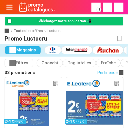
!
Téléchargez notre application 📲
Toutes les offres
Lustucru
Promo Lustucru
Magasins
Filtres
Gnocchi
Tagliatelles
Fraîche
P
33 promotions
Pertinence
2+1 OFFERT
2+1 OFFERT