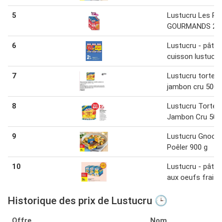
5
Lustucru Les Rig
GOURMANDS 200
6
Lustucru - pâtes
cuisson lustucru
7
Lustucru tortellin
jambon cru 500 
8
Lustucru Tortelli
Jambon Cru 500
9
Lustucru Gnocch
Poêler 900 g
10
Lustucru - pâtes
aux oeufs frais
Historique des prix de Lustucru 🕒
Offre
Nom