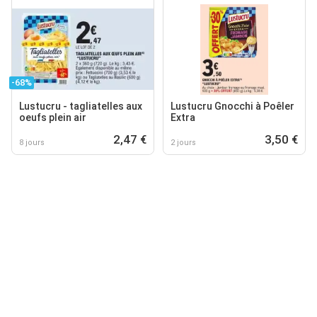
-68%
Lustucru - tagliatelles aux
Lustucru Gnocchi à Poêler
oeufs plein air
Extra
2,47 €
3,50 €
8 jours
2 jours