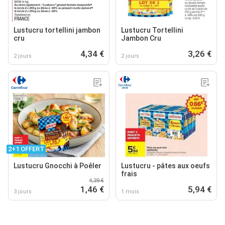
Lustucru tortellini jambon
Lustucru Tortellini
cru
Jambon Cru
4,34 €
3,26 €
2 jours
2 jours
2+1 OFFERT
Lustucru Gnocchi à Poêler
Lustucru - pâtes aux oeufs
frais
4,39 €
1,46 €
5,94 €
3 jours
1 mois