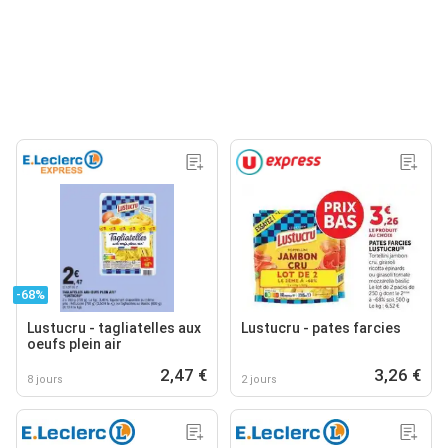
-68%
Lustucru - tagliatelles aux
Lustucru - pates farcies
oeufs plein air
2,47 €
3,26 €
8 jours
2 jours