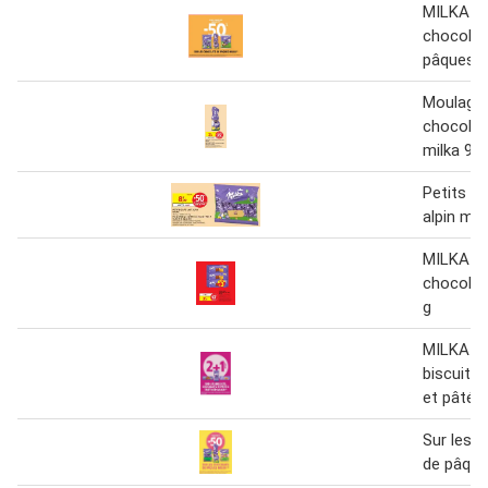
MILKA Su
chocolat
pâques
Moulage 
chocolat 
milka 90 
Petits œu
alpin mil
MILKA C
chocolat 
g
MILKA Su
biscuits,
et pâté à
Sur les 
de pâque