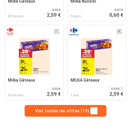
Milka Gâteaux
Milka Nussini
3,45 €
0,67 €
2,59 €
0,60 €
23 heures
3 jours
Milka Gâteaux
MILKA Gâteaux
3,45 €
3,45 €
2,59 €
2,59 €
23 heures
1 jour
Voir toutes les offres (19)