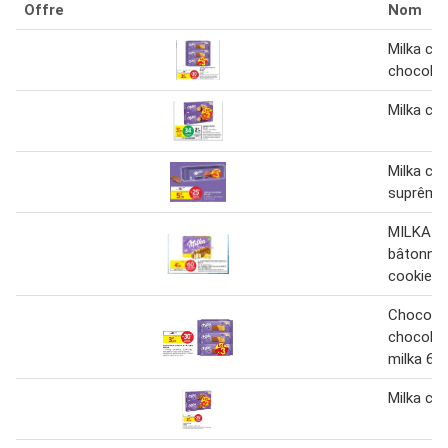
Offre
Nom
Milka c
chocolat 
Milka ch
Milka ch
suprême
MILKA G
bâtonnet
cookie x
Choco 
chocolat 
milka 60
Milka ca