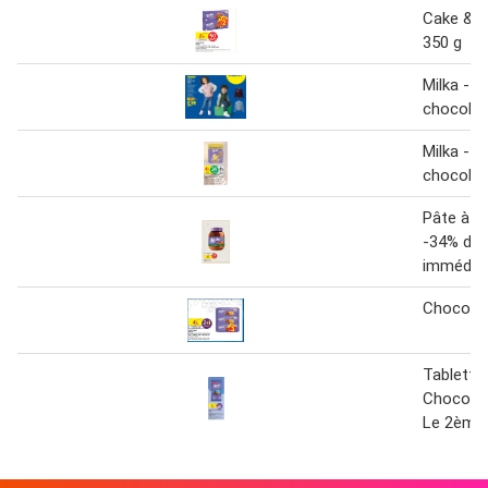
Cake & c
350 g
Milka - b
chocolat
Milka - 
chocolat 
Pâte à ta
-34% de 
immédia
Choco m
Tablette
Chocolat
Le 2ème