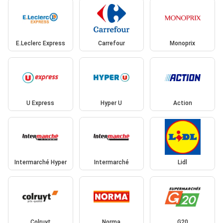
E.Leclerc Express
Carrefour
Monoprix
U Express
Hyper U
Action
Intermarché Hyper
Intermarché
Lidl
Colruyt
Norma
G20