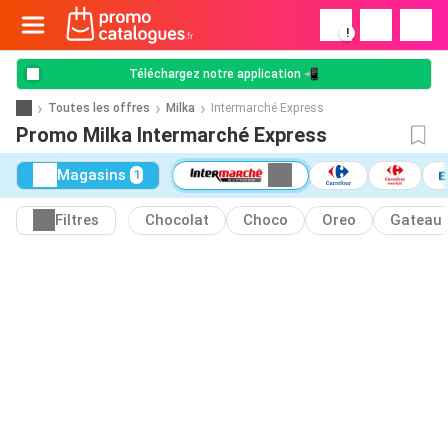
!
Téléchargez notre application 📲
Toutes les offres
Milka
Intermarché Express
Promo Milka Intermarché Express
Magasins
1
Filtres
Chocolat
Choco
Oreo
Gateau