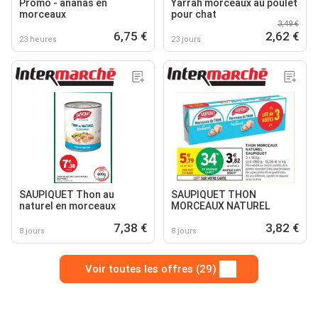
Promo - ananas en
Yarrah morceaux au poulet
morceaux
pour chat
3,49 €
6,75 €
2,62 €
23 heures
23 jours
SAUPIQUET Thon au
SAUPIQUET THON
naturel en morceaux
MORCEAUX NATUREL
7,38 €
3,82 €
8 jours
8 jours
Voir toutes les offres (29)