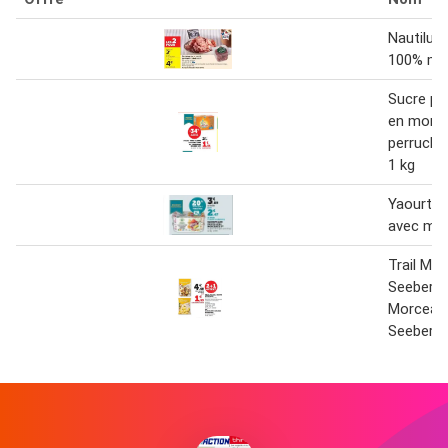
Nautilus 
100% mo
Sucre pu
en morce
perruche
1 kg
Yaourts a
avec mo
Trail Mix
Seeberge
Morceau
Seeberge