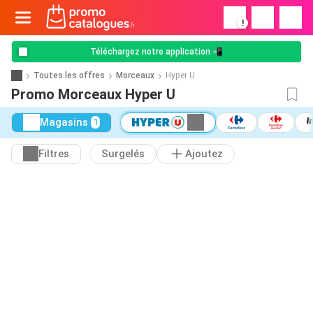
!
Téléchargez notre application 📲
Toutes les offres
Morceaux
Hyper U
Promo Morceaux Hyper U
Magasins
1
Filtres
Surgelés
Ajoutez