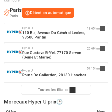
configuré:
Paris
Détection automatique
Paris
Hyper U
18.65 km
110 Bis, Avenue Du Général Leclerc,
93500 Pantin
Hyper U
25.69 km
Rue Gustave Eiffel, 77170 Servon
(Seine Et Marne)
57.15 km
Hyper U
Route De Gallardon, 28130 Hanches
Toutes les filiales
Morceaux Hyper U prix🕒
Offre
Nom