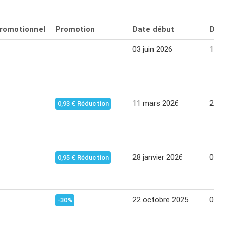
promotionnel
Promotion
Date début
Date 
03 juin 2026
14 jui
11 mars 2026
22 ma
0,93 € Réduction
28 janvier 2026
08 fév
0,95 € Réduction
22 octobre 2025
02 no
-30%