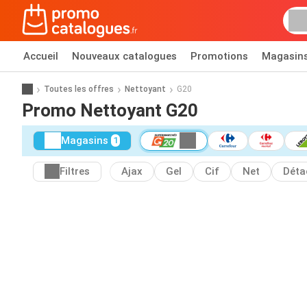
Accueil
Nouveaux catalogues
Promotions
Magasin
Toutes les offres
Nettoyant
G20
Promo Nettoyant G20
Magasins
1
Filtres
Ajax
Gel
Cif
Net
Déta