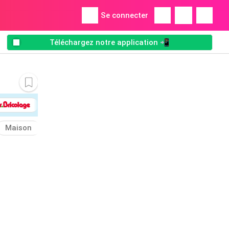
Se connecter
Téléchargez notre application 📲
Maison
Vaisselle
Liquide
Four
Injecteur
S