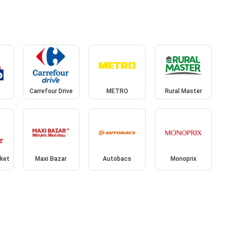
Carrefour Drive
METRO
Rural Master
rket
Maxi Bazar
Autobacs
Monoprix