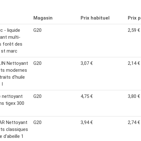
Magasin
Prix habituel
Prix 
c - liquide
G20
2,59 €
ant multi-
 forêt des
 st marc
IN Nettoyant
G20
3,07 €
2,14 €
ets modernes
raits d'huile
 l
e nettoyant
G20
4,75 €
3,80 €
ns tigex 300
AR Nettoyant
G20
3,94 €
2,74 €
ts classiques
re d'abeille 1