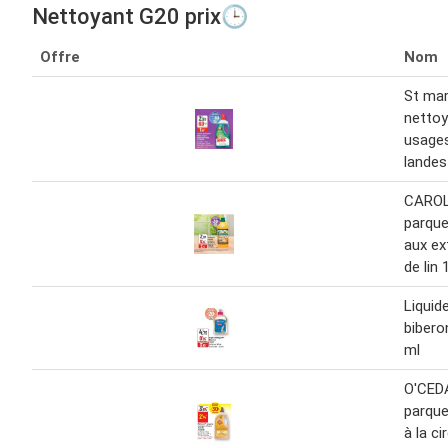
Nettoyant G20 prix🕒
Offre
Nom
St mar
nettoy
usages
landes
CAROL
parqu
aux ext
de lin 1
Liquid
bibero
ml
O'CED
parque
à la ci