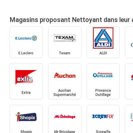
Magasins proposant Nettoyant dans leur
E.Leclerc
Texam
ALDI
Auchan
Provence
Extra
Supermarché
Outillage
Shopix
Mr Bricolage
Screwfix