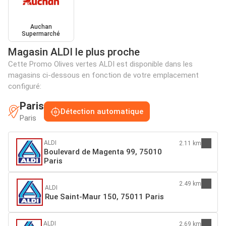
Auchan
Supermarché
Magasin ALDI le plus proche
Cette Promo Olives vertes ALDI est disponible dans les
magasins ci-dessous en fonction de votre emplacement
configuré:
Paris
Détection automatique
Paris
ALDI
2.11 km
Boulevard de Magenta 99, 75010
Paris
2.49 km
ALDI
Rue Saint-Maur 150, 75011 Paris
ALDI
2.69 km