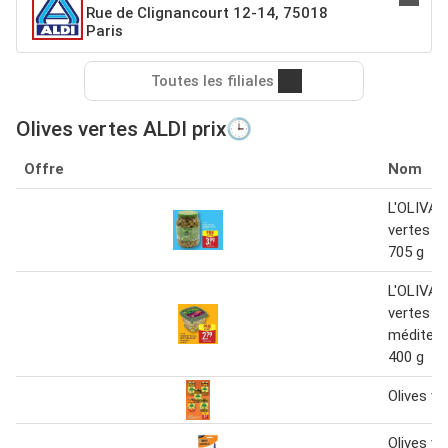
Rue de Clignancourt 12-14, 75018
Paris
Toutes les filiales
Olives vertes ALDI prix🕒
Offre
Nom
L'OLIVAÉ
vertes d
705 g
L'OLIVAÉ
vertes à 
méditerr
400 g
Olives ve
Olives ve