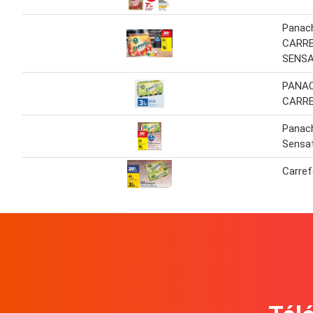
Panac
CARR
SENSA
PANAC
CARR
Panac
Sensa
Carre