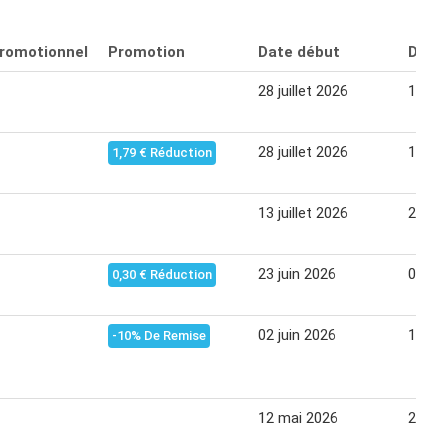
promotionnel
Promotion
Date début
Date 
28 juillet 2026
10 ao
28 juillet 2026
10 ao
1,79 € Réduction
13 juillet 2026
27 jui
23 juin 2026
06 jui
0,30 € Réduction
02 juin 2026
15 jui
-10% De Remise
12 mai 2026
25 ma