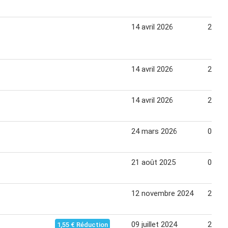
14 avril 2026
27 avr
14 avril 2026
27 avr
14 avril 2026
27 avr
24 mars 2026
06 avr
21 août 2025
06 se
12 novembre 2024
25 no
09 juillet 2024
21 jui
1,55 € Réduction