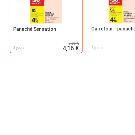
Carrefour - panach
Panaché Sensation
5,95 €
4,16 €
2 jours
2 jours