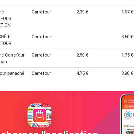
hé
Carrefour
2,39 €
1,67 €
EFOUR
TION
HÉ €
Carrefour
3,50 €
EFOUR
hé Carrefour
Carrefour
2,50 €
1,75 €
tion
four panaché
Carrefour
4,75 €
3,80 €