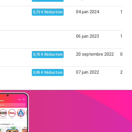
04 juin 2024
17 jui
0,72 € Réduction
06 juin 2023
18 jui
20 septembre 2022
03 oc
0,75 € Réduction
07 juin 2022
20 jui
0,95 € Réduction