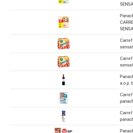
SENSA
Panac
CARR
SENSA
Carref
sensa
Carref
sensa
Panac
a.o.p.
Carref
panac
Carref
panac
Panac