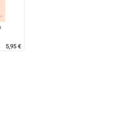
é
5,95 €