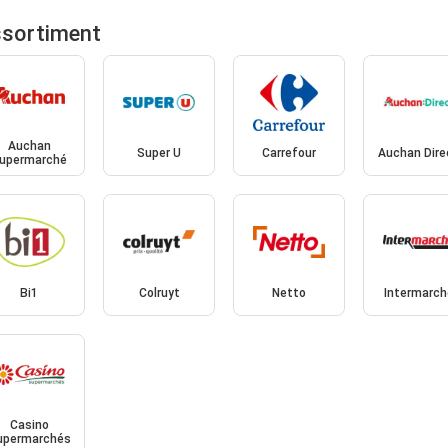
ssortiment
Auchan
Super U
Carrefour
Auchan Dire
upermarché
Bi1
Colruyt
Netto
Intermarch
Casino
upermarchés