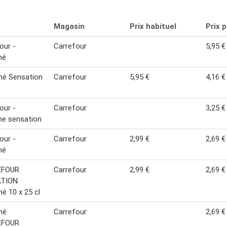
Magasin
Prix habituel
Prix 
our -
Carrefour
5,95 €
hé
hé Sensation
Carrefour
5,95 €
4,16 €
our -
Carrefour
3,25 €
he sensation
our -
Carrefour
2,99 €
2,69 €
hé
EFOUR
Carrefour
2,99 €
2,69 €
TION
é 10 x 25 cl
hé
Carrefour
2,69 €
EFOUR