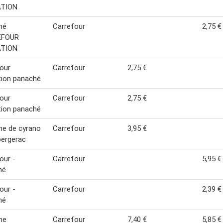
TION
hé
Carrefour
2,75 €
EFOUR
TION
our
Carrefour
2,75 €
tion panaché
our
Carrefour
2,75 €
tion panaché
he de cyrano
Carrefour
3,95 €
 bergerac
our -
Carrefour
5,95 €
hé
our -
Carrefour
2,39 €
hé
he
Carrefour
7,40 €
5,85 €