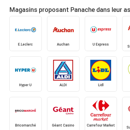
Magasins proposant Panache dans leur a
E.Leclerc
Auchan
U Express
S
Hyper U
ALDI
Lidl
Bricomarché
Géant Casino
Carrefour Market
S