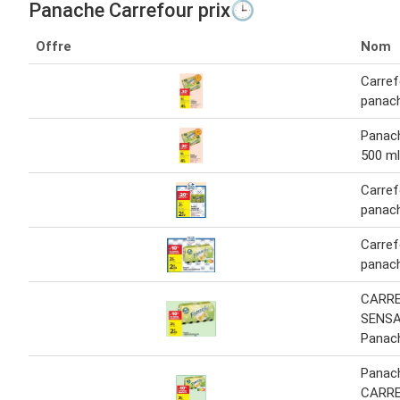
Panache Carrefour prix🕒
Offre
Nom
Carref
panac
Panac
500 ml
Carref
panac
Carref
panac
CARR
SENSA
Panach
Panac
CARR