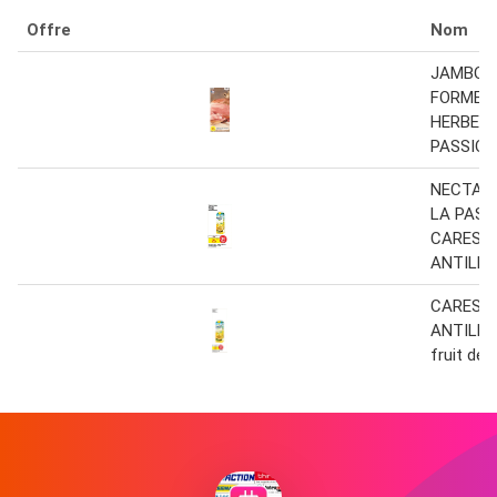
Offre
Nom
JAMBON
FORME O
HERBES
PASSION
NECTAR 
LA PASS
CARESS
ANTILLA
CARESS
ANTILLA
fruit de 