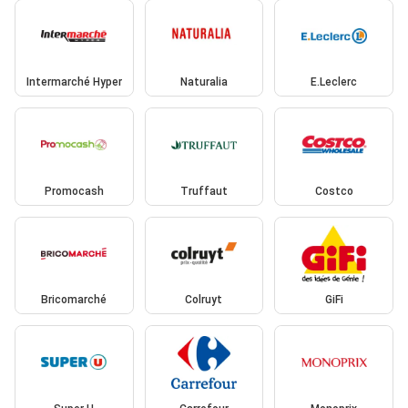
Intermarché Hyper
Naturalia
E.Leclerc
Promocash
Truffaut
Costco
Bricomarché
Colruyt
GiFi