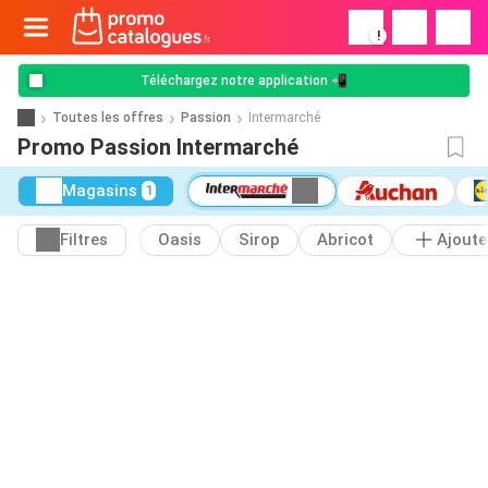
!
Téléchargez notre application 📲
Toutes les offres
Passion
Intermarché
Promo Passion Intermarché
Magasins
1
Filtres
Oasis
Sirop
Abricot
Ajoute