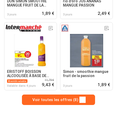
DON SIMON SMOOTHIE
rio d'oro JUS ANANAS
MANGUE FRUIT DE LA
MANGUE PASSION
PASSION
1,89 €
2,49 €
3 jours
3 jours
ERISTOFF BOISSON
Simon - smoothie mangue
ALCOOLISÉE À BASE DE
fruit de la passion
VODKA PASSION
11,79 €
Bientôt valable
9,43 €
1,89 €
Valable dans 4 jours
3 jours
Voir toutes les offres (8)