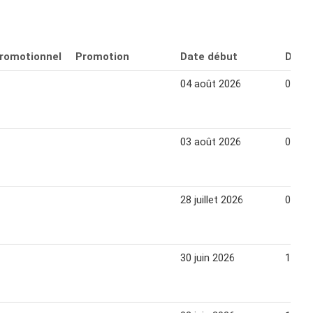
promotionnel
Promotion
Date début
Date 
04 août 2026
08 ao
03 août 2026
08 ao
28 juillet 2026
08 ao
30 juin 2026
11 jui