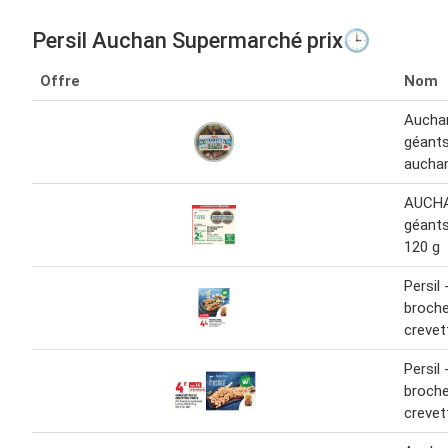
Persil Auchan Supermarché prix🕒
Offre
Nom
Aucha
géants 
aucha
AUCHA
géants 
120 g
Persil 
broche
crevet
Persil 
broche
crevet