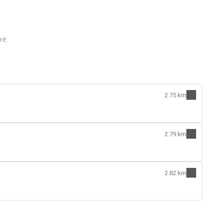
ré:
2.75 km
2.79 km
2.82 km