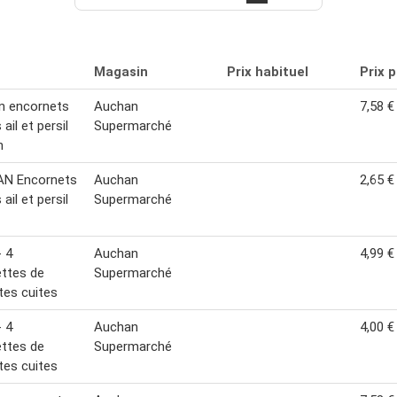
Magasin
Prix habituel
Prix 
n encornets
Auchan
7,58 €
ail et persil
Supermarché
n
N Encornets
Auchan
2,65 €
ail et persil
Supermarché
- 4
Auchan
4,99 €
ttes de
Supermarché
tes cuites
- 4
Auchan
4,00 €
ttes de
Supermarché
tes cuites