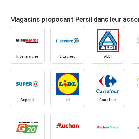
Magasins proposant Persil dans leur asso
Intermarché
E.Leclerc
ALDI
Super U
Lidl
Carrefour