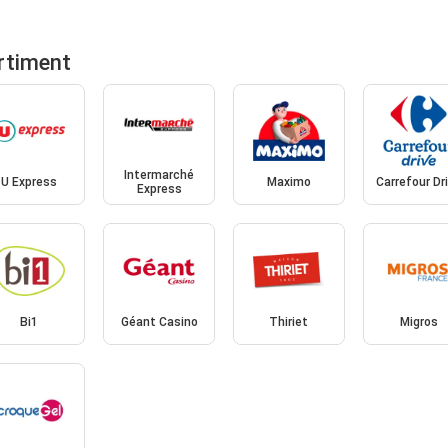
rtiment
Intermarché
U Express
Maximo
Carrefour Dr
Express
Bi1
Géant Casino
Thiriet
Migros