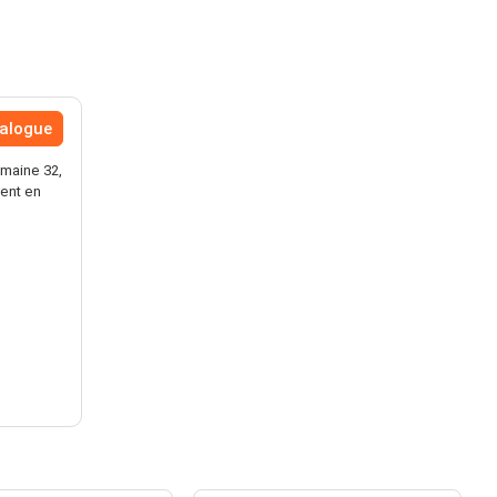
talogue
maine 32,
vent en