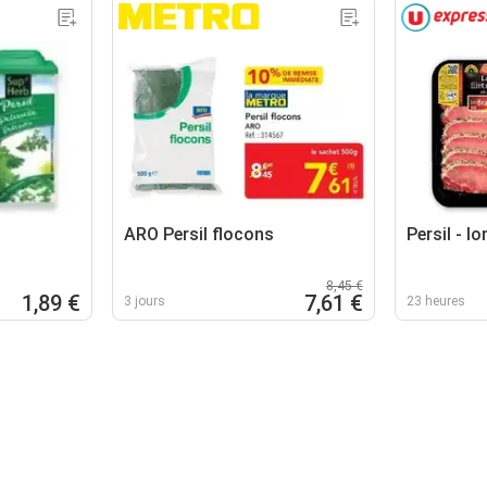
ARO Persil flocons
Persil - l
8,45 €
1,89 €
7,61 €
3 jours
23 heures