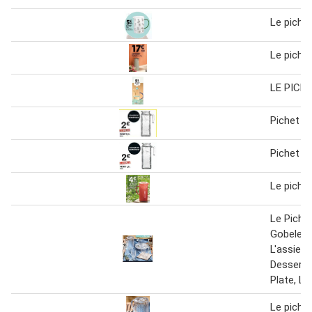
Le pichet
Le piche
LE PICHE
Pichet 1,
Pichet 1,2
Le piche
Le Pichet
Gobelet 3
L'assiett
Dessert, 
Plate, La
Le pichet