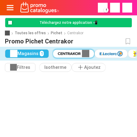
!
Téléchargez notre application 📲
Toutes les offres
Pichet
Centrakor
Promo Pichet Centrakor
Magasins
1
Filtres
Isotherme
Ajoutez