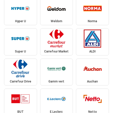
Hyper U
Weldom
Norma
Super U
Carrefour Market
ALDI
Carrefour Drive
Gamm vert
Auchan
BUT
E.Leclerc
Netto