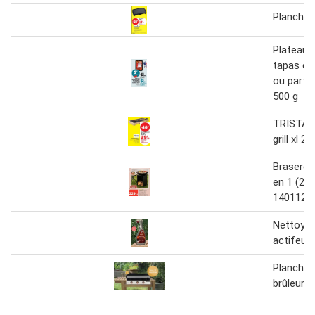
Plancha 
Plateau s
tapas ou
ou party
500 g
TRISTAR
grill xl 2
Brasero 
en 1 (25)
1401127
Nettoyan
actifeu
Plancha 
brûleurs 