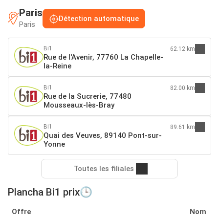
Paris
Détection automatique
Paris
Bi1
62.12 km
Rue de l'Avenir, 77760 La Chapelle-
la-Reine
Bi1
82.00 km
Rue de la Sucrerie, 77480
Mousseaux-lès-Bray
Bi1
89.61 km
Quai des Veuves, 89140 Pont-sur-
Yonne
Toutes les filiales
Plancha Bi1 prix🕒
Offre
Nom