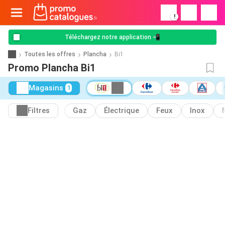
!
Téléchargez notre application 📲
Toutes les offres
Plancha
Bi1
Promo Plancha Bi1
Magasins
1
Filtres
Gaz
Électrique
Feux
Inox