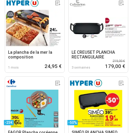
La plancha de la mer la
LE CREUSET PLANCHA
composition
RECTANGULAIRE
219,00 €
24,95 €
179,00 €
1 mois
3 semaines
-23€
-50%
FAGOR Plancha coréenne
SIMÉO PLANCHA SIMEO