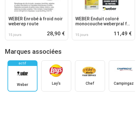
WEBER Enrobé à froid noir
WEBER Enduit coloré
weberep route
monocouche weberpral f
grains fins
28,90 €
11,49 €
15 jours
15 jours
Marques associées
actif
Lay's
Chef
Campingaz
Weber