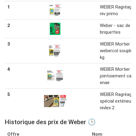
1
WEBER Ragréage
niv primo
2
Weber - sac de
briquettes
3
WEBER Mortier co
webercol souple 
kg
4
WEBER Mortier de
jointoiement cal
enae
5
WEBER Ragréage
spécial extérieur
nivlex 2
Historique des prix de Weber 🕒
Offre
Nom