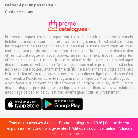
Intéressé par un partenariat ?
Contactez-nous
Promocatalogues réunit chaque jour tous les catalogues promotionnels
hebdomadaires en cours, les promos, les magazines et lookbooks de tous
les magasins de France. Ainsi vous ne ratez aucune promotion et vous
restez au courant de toutes les offres et bonnes affaires, des remises et des
offres du catalogue et vous pouvez aussi facilement trouver toutes les
offres spéciales ou remises lors des périodes de soldes ou déstockages
des magasins de votre région. Notre site est souvent le premier à afficher les
nouveaux catalogues, avant même qu'ils ne parviennent à votre boîte aux
lettres et bien sûr, vous pouvez aussi les consulter en ligne quand vous êtes
au travail, à l'école ou dans le magasin même. Ajoutez Promocatalogues.fr
à vos favoris et économisez du temps et de l'argent. De plus, en feuilletant
des catalogues promotionnels en ligne, vous contribuez aussi à réduire le
gaspillage de papier, ce qui est très avantageux pour l’environnement.
Tous droits réservés & copie : Promocatalogues.fr 2026 |
Clause de non-
responsabilité
|
Conditions générales
|
Politique de confidentialité
|
Politique
relative aux cookies