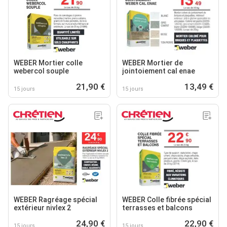
WEBER Mortier colle
WEBER Mortier de
webercol souple
jointoiement cal enae
21,90 €
13,49 €
15 jours
15 jours
WEBER Ragréage spécial
WEBER Colle fibrée spécial
extérieur nivlex 2
terrasses et balcons
24,90 €
22,90 €
15 jours
15 jours