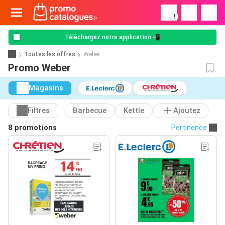
!
Téléchargez notre application 📲
Toutes les offres
Weber
Promo Weber
Magasins
Filtres
Barbecue
Kettle
Ajoutez
8 promotions
Pertinence