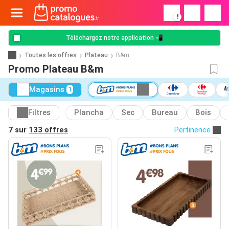
!
Téléchargez notre application 📲
Toutes les offres
Plateau
B&m
Promo Plateau B&m
Magasins
1
Filtres
Plancha
Sec
Bureau
Bois
7 sur
133 offres
Pertinence