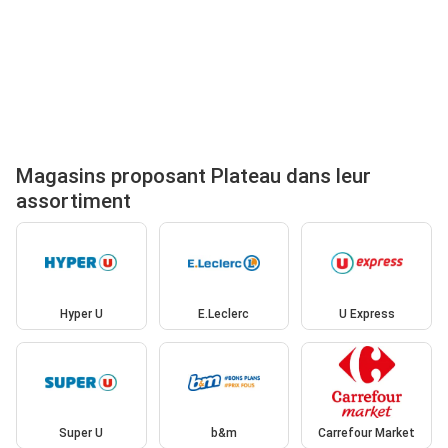
Magasins proposant Plateau dans leur
assortiment
Hyper U
E.Leclerc
U Express
Super U
b&m
Carrefour Market