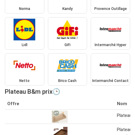
Norma
Kandy
Provence Outillage
Lidl
GiFi
Intermarché Hyper
Netto
Brico Cash
Intermarché Contact
Plateau B&m prix🕒
Offre
Nom
Plateau n
Plateau 