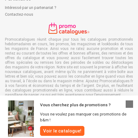
Intéressé par un partenariat ?
Contactez-nous
Promocatalogues réunit chaque jour tous les catalogues promotionnels
hebdomadaires en cours, les promos, les magazines et lookbooks de tous
les magasins de France. Ainsi vous ne ratez aucune promotion et vous
restez au courant de toutes les offres et bonnes affaires, des remises et des
offres du catalogue et vous pouvez aussi facilement trouver toutes les
offres spéciales ou remises lors des périodes de soldes ou déstockages
des magasins de votre région. Notre site est souvent le premier à afficher les
nouveaux catalogues, avant même qu'ils ne parviennent à votre boîte aux
lettres et bien sûr, vous pouvez aussi les consulter en ligne quand vous êtes
au travail, à l'école ou dans le magasin même. Ajoutez Promocatalogues.fr
à vos favoris et économisez du temps et de l'argent. De plus, en feuilletant
des catalogues promotionnels en ligne, vous contribuez aussi à réduire le
gaspillage de papier, ce qui est très avantageux pour l’environnement.
Vous cherchez plus de promotions ?
Vous ne voulez pas manquer ces promotions de
b&m !
Tous droits réservés & copie : Promocatalogues.fr 2026 |
Clause de non-
Voir le catalogue!
responsabilité
|
Conditions générales
|
Politique de confidentialité
|
Politique
relative aux cookies