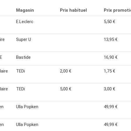
Magasin
Prix habituel
Prix promoti
E.Leclerc
5,50 €
ire
Super U
13,95 €
E
Bastide
16,90 €
aire
TEDi
2,00 €
1,75 €
aire
TEDi
5,00 €
3,00 €
 en
Ulla Popken
49,99 €
 en
Ulla Popken
49,99 €