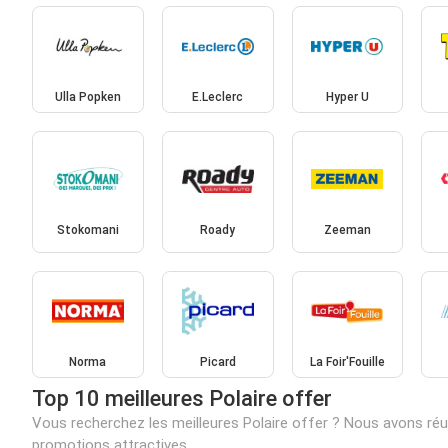
Ulla Popken
E.Leclerc
Hyper U
Stokomani
Roady
Zeeman
Norma
Picard
La Foir'Fouille
Top 10 meilleures Polaire offer
Vous recherchez les meilleures Polaire offer ? Nous avons réun
promotions attractives.