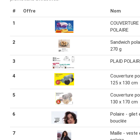
#
Offre
Nom
1
COUVERTURE
POLAIRE
2
Sandwich pola
270 g
3
PLAID POLAIR
4
Couverture pol
125 x 130 cm
5
Couverture pol
130 x 170 cm
6
Polaire - gilet
bouclée
7
Maille - veste