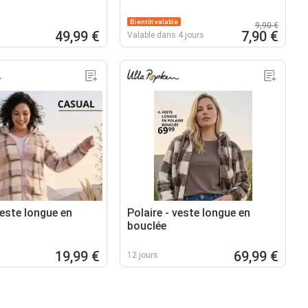
Bientôt valable
9,90 €
49,99 €
7,90 €
Valable dans 4 jours
veste longue en
Polaire - veste longue en
bouclée
19,99 €
69,99 €
12 jours