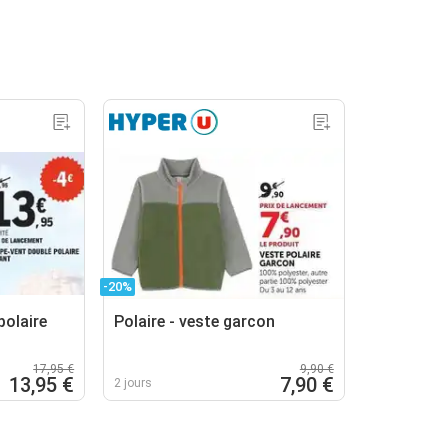
-20%
polaire
Polaire - veste garcon
17,95 €
9,90 €
13,95 €
7,90 €
2 jours