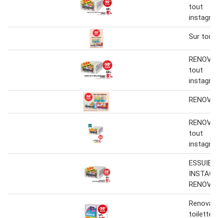
tout
instagr
Sur tout
RENOVA 
tout
instagr
RENOVA 
RENOVA 
tout
instagr
ESSUIE 
INSTAG
RENOVA
Renova p
toilette 3