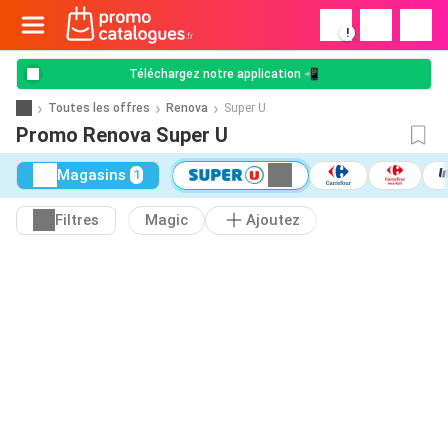
!
Téléchargez notre application 📲
Toutes les offres
Renova
Super U
Promo Renova Super U
Magasins
1
Filtres
Magic
Ajoutez