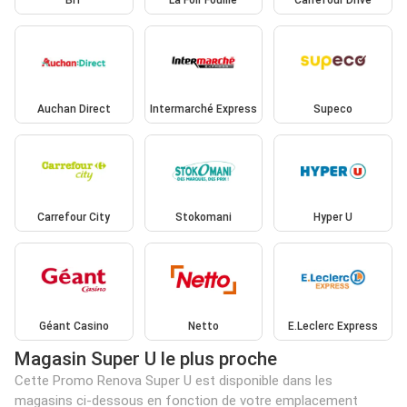
Bi1
La Foir'Fouille
Carrefour Drive
Auchan Direct
Intermarché Express
Supeco
Carrefour City
Stokomani
Hyper U
Géant Casino
Netto
E.Leclerc Express
Magasin Super U le plus proche
Cette Promo Renova Super U est disponible dans les
magasins ci-dessous en fonction de votre emplacement