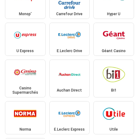
Monop'
Carrefour Drive
Hyper U
U Express
E.Leclerc Drive
Géant Casino
Casino
Auchan Direct
Bi1
Supermarchés
Norma
E.Leclerc Express
Utile