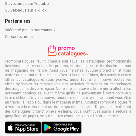
Suivez-nous sur Youtube
Suivez-nous sur TikTok
Partenaires
Intéressé par un partenariat ?
Contactez-nous
Promocatalogues réunit chaque jour tous les catalogues promotionnels
hebdomadaires en cours, les promos, les magazines et lookbooks de tous
les magasins de France. Ainsi vous ne ratez aucune promotion et vous
restez au courant de toutes les offres et bonnes affaires, des remises et des
offres du catalogue et vous pouvez aussi facilement trouver toutes les
offres spéciales ou remises lors des périodes de soldes ou déstockages
des magasins de votre région. Notre site est souvent le premier à afficher les
nouveaux catalogues, avant même qu'ils ne parviennent à votre boîte aux
lettres et bien sûr, vous pouvez aussi les consulter en ligne quand vous êtes
au travail, à l'école ou dans le magasin même. Ajoutez Promocatalogues.fr
à vos favoris et économisez du temps et de l'argent. De plus, en feuilletant
des catalogues promotionnels en ligne, vous contribuez aussi à réduire le
gaspillage de papier, ce qui est très avantageux pour l’environnement.