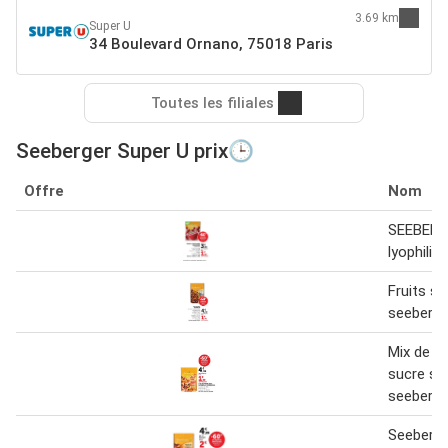
3.69 km
Super U
34 Boulevard Ornano, 75018 Paris
Toutes les filiales
Seeberger Super U prix🕒
Offre
Nom
SEEBERGE
lyophilis
Fruits s
seeberge
Mix de fr
sucre sa
seeberge
Seeberge