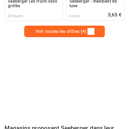
Seeberger Les fruits secs
Seeberger - mendiant de
grillés
lune
3,65 €
23 heures
6 jours
Voir toutes les offres (4)
Magasins proposant Seeberger dans leur