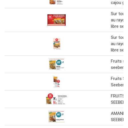
cajou gril
Sur tout
au rayon
libre serv
Sur tout
au rayon
libre serv
Fruits s
seeberge
Fruits S
Seeberge
FRUITS 
SEEBER
AMANDE
SEEBER