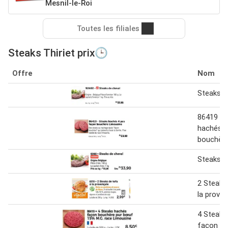
Mesnil-le-Roi
Toutes les filiales
Steaks Thiriet prix🕒
Offre
Nom
Steaks d
86419 - 
hachés 4
bouchère
Steaks d
2 Steaks
la prove
4 Steaks
facon b