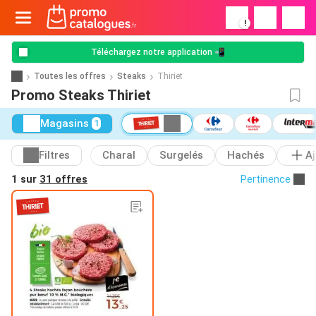
!
Téléchargez notre application 📲
Toutes les offres
Steaks
Thiriet
Promo Steaks Thiriet
Magasins
1
Filtres
Charal
Surgelés
Hachés
A
1 sur
31 offres
Pertinence