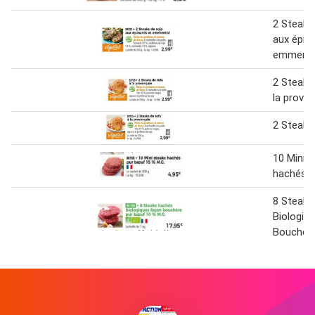
2 Steaks
aux épin
emmenta
2 Steaks
la prove
2 Steaks
10 Mini 
hachés 
8 Steaks
Biologiq
Bouchèr