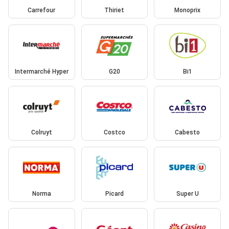
Carrefour
Thiriet
Monoprix
Intermarché Hyper
G20
Bi1
Colruyt
Costco
Cabesto
Norma
Picard
Super U