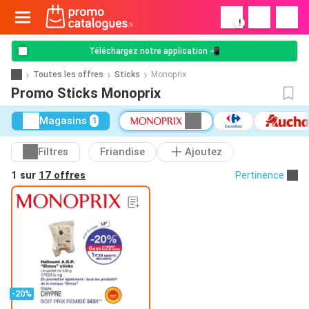
!
Téléchargez notre application 📲
Toutes les offres
Sticks
Monoprix
Promo Sticks Monoprix
Magasins
1
Filtres
Friandise
Ajoutez
1 sur
17 offres
Pertinence
-20%