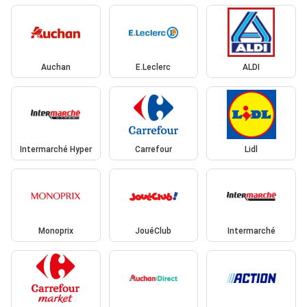
Auchan
E.Leclerc
ALDI
Intermarché Hyper
Carrefour
Lidl
Monoprix
JouéClub
Intermarché