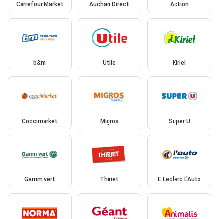
Carrefour Market
Auchan Direct
Action
b&m
Utile
Kiriel
Coccimarket
Migros
Super U
Gamm vert
Thiriet
E.Leclerc L'Auto