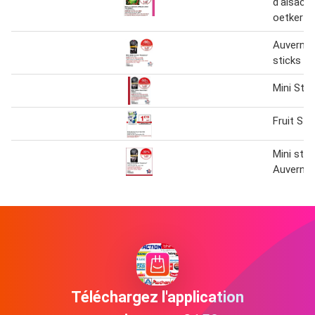
d'alsace 
oetker
Auvernou
sticks n
Mini Stic
Fruit Sti
Mini stic
Auverno
Téléchargez l'application