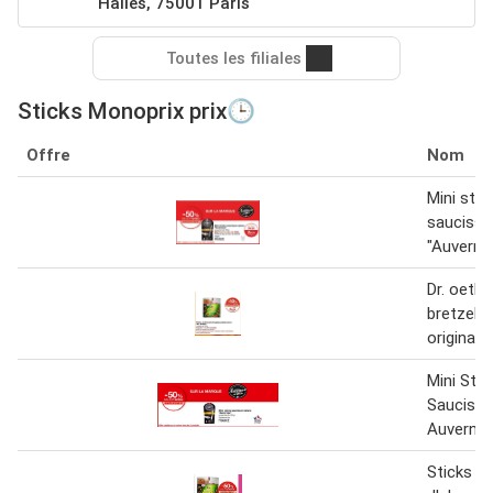
Halles, 75001 Paris
Toutes les filiales
Sticks Monoprix prix🕒
Offre
Nom
Mini stic
saucisso
"Auverno
Dr. oetke
bretzels 
original 
Mini Stic
Saucisso
Auverno
Sticks et