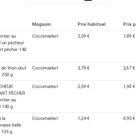
Magasin
Prix habituel
Prix 
ntier au
Coccimarket
2,59 €
1,89 €
l un pêcheur
t pêcher 140
 de thon œuf
Coccimarket
3,79 €
2,67 €
 250 g
CHEUR
Coccimarket
2,59 €
1,90 €
ANT PÊCHER
ntier au
l 140 g
 la
Coccimarket
1,24 €
0,95 €
aise belle
 135 g