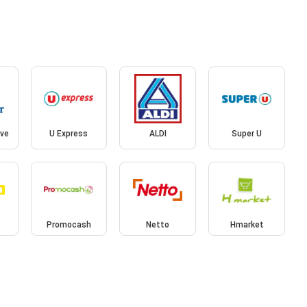
ive
U Express
ALDI
Super U
Promocash
Netto
Hmarket