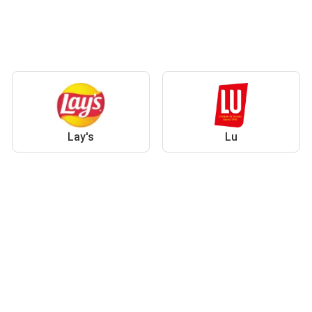
Lay's
Lu