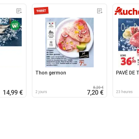
Thon germon
PAVÉ DE
8,20 €
14,99 €
7,20 €
2 jours
23 heures