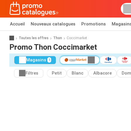
Accueil
Nouveaux catalogues
Promotions
Magasin
Toutes les offres
Thon
Coccimarket
Promo Thon Coccimarket
Magasins
1
Filtres
Petit
Blanc
Albacore
Dom