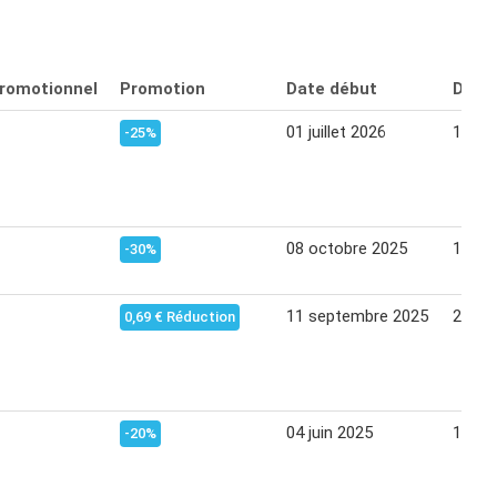
promotionnel
Promotion
Date début
Date 
01 juillet 2026
12 jui
-25%
08 octobre 2025
19 oc
-30%
11 septembre 2025
21 se
0,69 € Réduction
04 juin 2025
15 jui
-20%