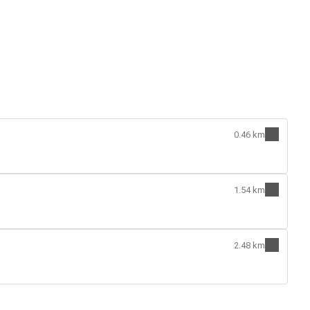
0.46 km
1.54 km
2.48 km