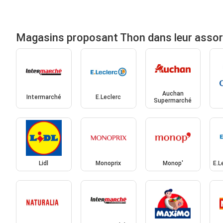
Magasins proposant Thon dans leur asso
Auchan
Intermarché
E.Leclerc
Supermarché
Lidl
Monoprix
Monop'
E.L