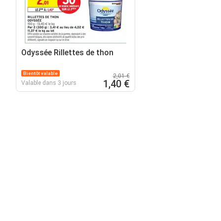
Odyssée Rillettes de thon
Bientôt valable
2,01 €
1,40 €
Valable dans 3 jours