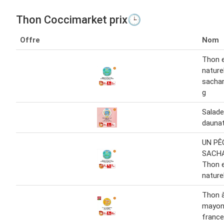
Thon Coccimarket prix🕒
Offre
Nom
Thon e
nature
sachan
g
Salade
daunat
UN PÊ
SACH
Thon e
nature
Thon à
mayonn
france