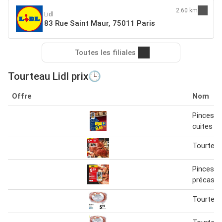
2.60 km
Lidl
83 Rue Saint Maur, 75011 Paris
Toutes les filiales
Tourteau Lidl prix🕒
Offre
Nom
Pinces d
cuites p
Tourteau
Pinces d
précassé
Tourtea