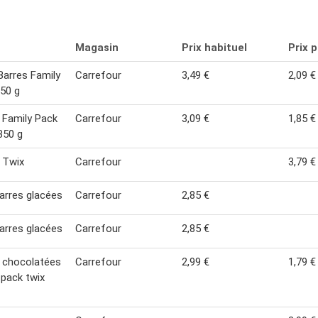
Magasin
Prix habituel
Prix 
arres Family
Carrefour
3,49 €
2,09 €
50 g
 Family Pack
Carrefour
3,09 €
1,85 €
350 g
 Twix
Carrefour
3,79 €
arres glacées
Carrefour
2,85 €
arres glacées
Carrefour
2,85 €
 chocolatées
Carrefour
2,99 €
1,79 €
 pack twix