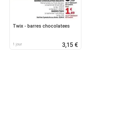
Twix - barres chocolatees
3,15 €
1 jour