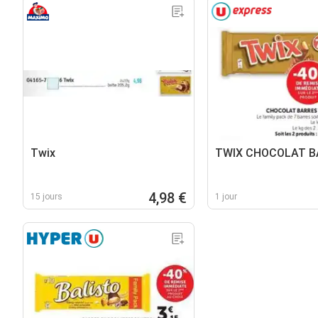
Twix
TWIX CHOCOLAT B
4,98 €
15 jours
1 jour