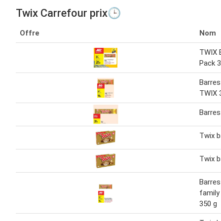
Twix Carrefour prix🕒
Offre
Nom
TWIX B
Pack 3
Barres
TWIX 
Barres
Twix b
Twix b
Barres
family
350 g