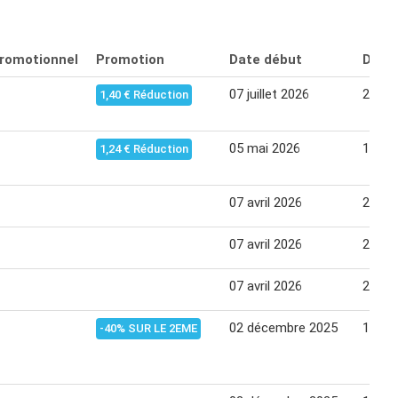
promotionnel
Promotion
Date début
Date 
07 juillet 2026
27 jui
1,40 € Réduction
05 mai 2026
18 ma
1,24 € Réduction
07 avril 2026
20 avr
07 avril 2026
20 avr
07 avril 2026
20 avr
02 décembre 2025
15 dé
-40% SUR LE 2EME