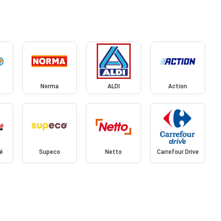
Norma
ALDI
Action
é
Supeco
Netto
Carrefour Drive