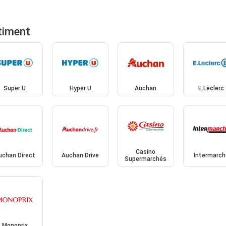
timent
Super U
Hyper U
Auchan
E.Leclerc
Casino
uchan Direct
Auchan Drive
Intermarch
Supermarchés
Monoprix