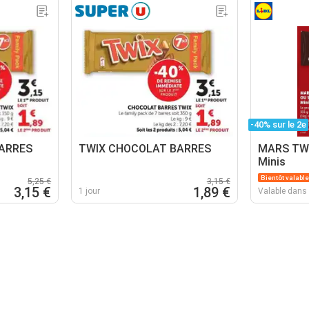
-40% sur le 2e
ARRES
TWIX CHOCOLAT BARRES
MARS TWI
Minis
Bientôt valable
5,25 €
3,15 €
3,15 €
1,89 €
1 jour
Valable dans 