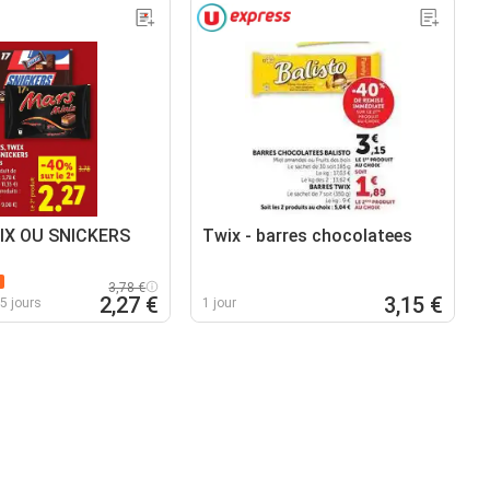
X OU SNICKERS
Twix - barres chocolatees
3,78 €
2,27 €
3,15 €
5 jours
1 jour