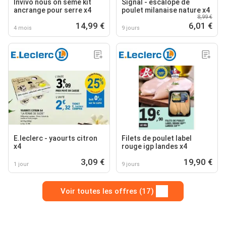
Invivo nous on sème kit
Signal - escalope de
ancrange pour serre x4
poulet milanaise nature x4
8,99 €
14,99 €
6,01 €
4 mois
9 jours
E.leclerc - yaourts citron
Filets de poulet label
x4
rouge igp landes x4
3,09 €
19,90 €
1 jour
9 jours
Voir toutes les offres (17)