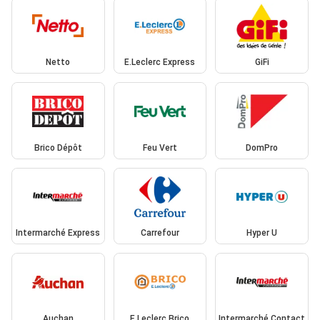
Netto
E.Leclerc Express
GiFi
Brico Dépôt
Feu Vert
DomPro
Intermarché Express
Carrefour
Hyper U
Auchan
E.Leclerc Brico
Intermarché Contact