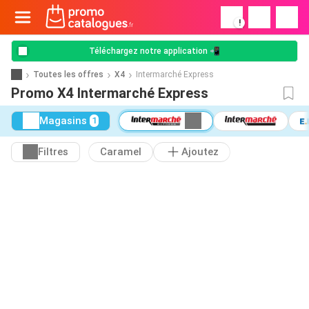
!
Téléchargez notre application 📲
Toutes les offres
X4
Intermarché Express
Promo X4 Intermarché Express
Magasins
1
Filtres
Caramel
Ajoutez