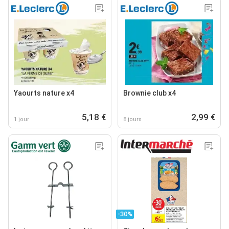
Yaourts nature x4
Brownie club x4
5,18 €
2,99 €
1 jour
8 jours
-30%