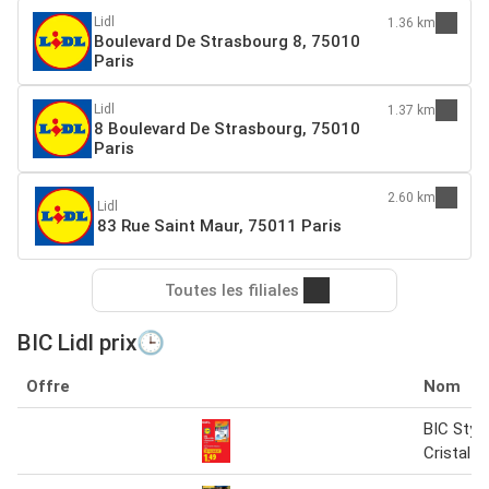
Lidl
1.36 km
Boulevard De Strasbourg 8, 75010
Paris
Lidl
1.37 km
8 Boulevard De Strasbourg, 75010
Paris
2.60 km
Lidl
83 Rue Saint Maur, 75011 Paris
Toutes les filiales
BIC Lidl prix🕒
Offre
Nom
BIC Stylo
Cristal S