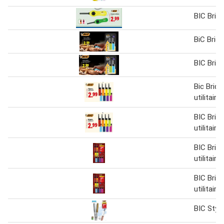
BIC Brique
BiC Brique
BIC Brique
Bic Briqu
utilitaire
BIC Briq
utilitaire
BIC Briq
utilitaire
BIC Briq
utilitaire
BIC Styl