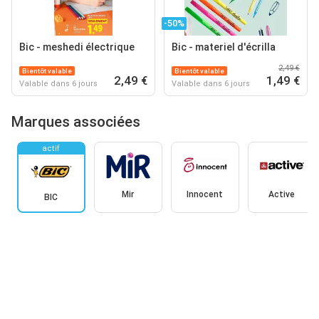
-50%
Bic - meshedi électrique
Bic - materiel d'écrilla
2,49 €
Bientôt valable
Bientôt valable
2,49 €
1,49 €
Valable dans 6 jours
Valable dans 6 jours
Marques associées
actif
Mir
Innocent
Active
BIC