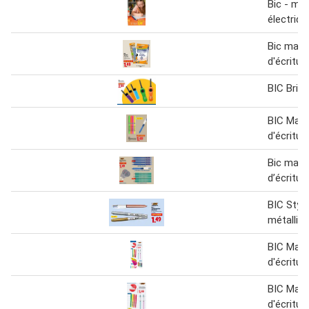
Bic - me
électriqu
Bic matér
d'écritur
BIC Brique
BIC Matér
d'écritur
Bic matér
d’écritur
BIC Styl
métallis
BIC Matér
d'écritur
BIC Matér
d'écritur