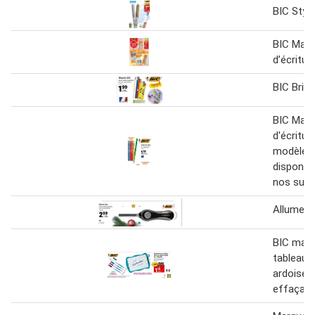
BIC Styl
BIC Matér
d’écritur
BIC Briq
BIC Matér
d'écritur
modèles
disponib
nos sup
Allume-f
BIC marq
tableau 
ardoise 
effaçabl