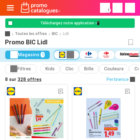
!
Téléchargez notre application 📲
Toutes les offres
BIC
Lidl
Promo BIC Lidl
Magasins
1
Filtres
Kids
Clic
Bille
Couleurs
Cr
8 sur
328 offres
Pertinence