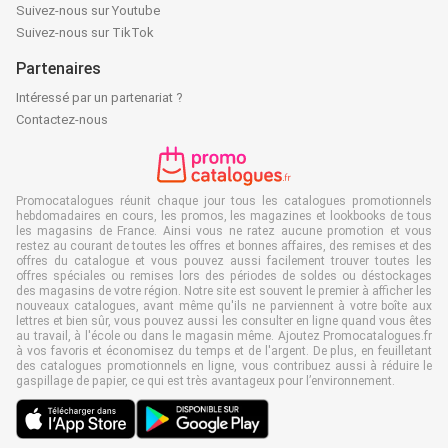
Suivez-nous sur Youtube
Suivez-nous sur TikTok
Partenaires
Intéressé par un partenariat ?
Contactez-nous
Promocatalogues réunit chaque jour tous les catalogues promotionnels
hebdomadaires en cours, les promos, les magazines et lookbooks de tous
les magasins de France. Ainsi vous ne ratez aucune promotion et vous
restez au courant de toutes les offres et bonnes affaires, des remises et des
offres du catalogue et vous pouvez aussi facilement trouver toutes les
offres spéciales ou remises lors des périodes de soldes ou déstockages
des magasins de votre région. Notre site est souvent le premier à afficher les
nouveaux catalogues, avant même qu'ils ne parviennent à votre boîte aux
lettres et bien sûr, vous pouvez aussi les consulter en ligne quand vous êtes
au travail, à l'école ou dans le magasin même. Ajoutez Promocatalogues.fr
à vos favoris et économisez du temps et de l'argent. De plus, en feuilletant
des catalogues promotionnels en ligne, vous contribuez aussi à réduire le
gaspillage de papier, ce qui est très avantageux pour l’environnement.