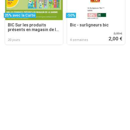
25% avec la Carte
-50%
BIC Sur les produits
Bic - surligneurs bic
présents en magasin de la
3,99 €
gamme "kawai" de bic
2,00 €
20 jours
4 semaines