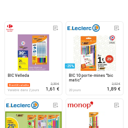
-25%
BIC Velleda
BIC 10 porte-mines "bic
matic"
2,30 €
2,52 €
Bientôt valable
1,61 €
1,89 €
Valable dans 2 jours
20 jours