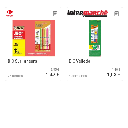
BIC Surligneurs
BIC Velleda
2,95 €
1,48 €
1,47 €
1,03 €
23 heures
4 semaines