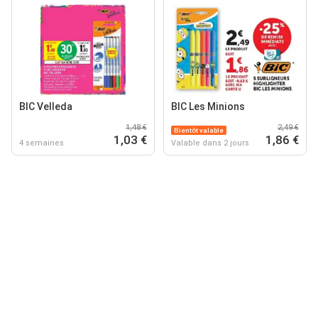
BIC Velleda
BIC Les Minions
1,48 €
2,49 €
Bientôt valable
1,03 €
1,86 €
4 semaines
Valable dans 2 jours