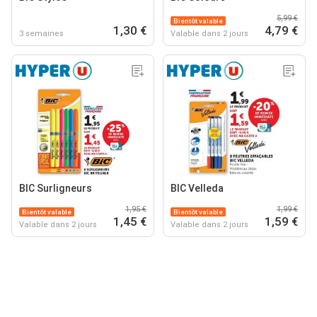
5,99 €
Bientôt valable
1,30 €
4,79 €
3 semaines
Valable dans 2 jours
BIC Surligneurs
BIC Velleda
1,95 €
1,99 €
Bientôt valable
Bientôt valable
1,45 €
1,59 €
Valable dans 2 jours
Valable dans 2 jours