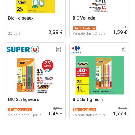
Bic - ciseaux
BIC Velleda
1,99 €
Bientôt valable
2,39 €
1,59 €
22 jours
Valable dans 2 jours
BIC Surligneurs
BIC Surligneurs
1,95 €
2,95 €
Bientôt valable
Bientôt valable
1,45 €
1,77 €
Valable dans 2 jours
Valable dans 2 jours