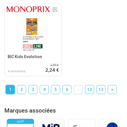
BIC Kids Evolution
2,99 €
2,24 €
4 semaines
1
2
3
4
5
6
...
12
13
>
Marques associées
actif