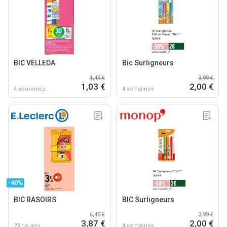
BIC VELLEDA
Bic Surligneurs
1,48 €
3,99 €
1,03 €
2,00 €
4 semaines
4 semaines
-40%
BIC RASOIRS
BIC Surligneurs
6,45 €
3,99 €
3,87 €
2,00 €
23 heures
4 semaines