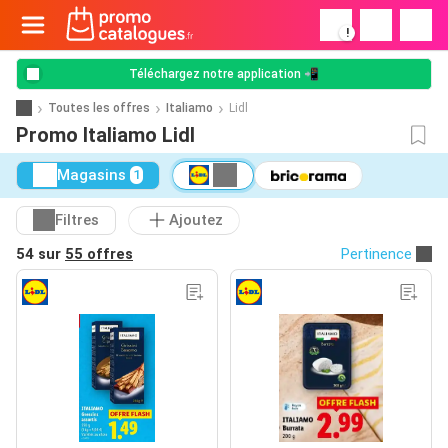
!
Téléchargez notre application 📲
Toutes les offres
Italiamo
Lidl
Promo Italiamo Lidl
Magasins
1
Filtres
Ajoutez
54 sur
55 offres
Pertinence