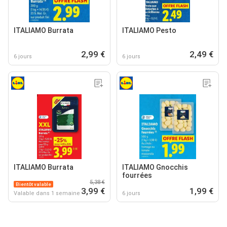
ITALIAMO Burrata
ITALIAMO Pesto
2,99 €
2,49 €
6 jours
6 jours
ITALIAMO Burrata
ITALIAMO Gnocchis
fourrées
5,38 €
Bientôt valable
3,99 €
1,99 €
Valable dans 1 semaine
6 jours