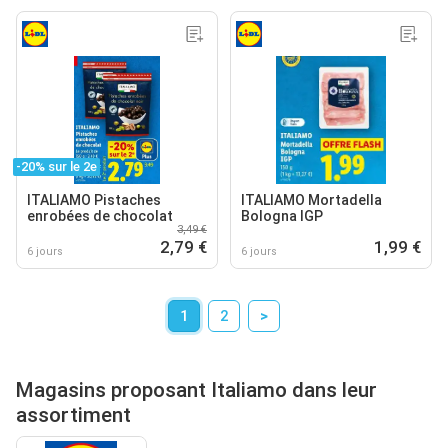
-20% sur le 2e
ITALIAMO Pistaches
ITALIAMO Mortadella
enrobées de chocolat
Bologna IGP
3,49 €
2,79 €
1,99 €
6 jours
6 jours
1
2
>
Magasins proposant Italiamo dans leur
assortiment