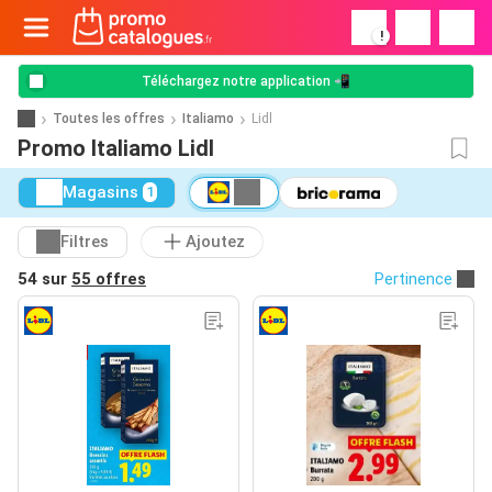
!
Téléchargez notre application 📲
Toutes les offres
Italiamo
Lidl
Promo Italiamo Lidl
Magasins
1
Filtres
Ajoutez
54 sur
55 offres
Pertinence