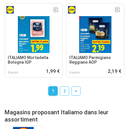
ITALIAMO Mortadella
ITALIAMO Parmigiano
Bologna IGP
Reggiano AOP
1,99 €
2,19 €
6 jours
6 jours
1
2
>
Magasins proposant Italiamo dans leur
assortiment