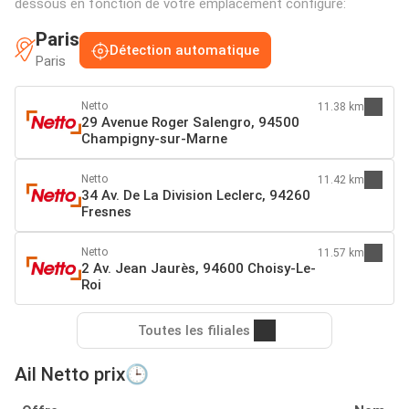
dessous en fonction de votre emplacement configuré:
Paris
Détection automatique
Paris
Netto
11.38 km
29 Avenue Roger Salengro, 94500
Champigny-sur-Marne
Netto
11.42 km
34 Av. De La Division Leclerc, 94260
Fresnes
Netto
11.57 km
2 Av. Jean Jaurès, 94600 Choisy-Le-
Roi
Toutes les filiales
Ail Netto prix🕒