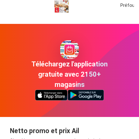
Préfou a
Téléchargez l'application
gratuite avec 2150+
magasins
Netto promo et prix Ail