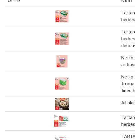
Offre
Nom
Tartare a
herbes o
Tartare - 
herbes o
découver
Netto ol
ail basilic
Netto b
fromagèr
fines he
Ail blanc
Tartare a
herbes 1
TARTARE 