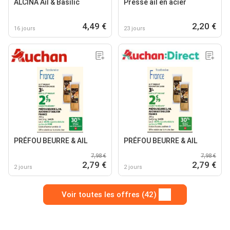
ALCINA Ail & Basilic
Presse ail en acier
4,49 €
2,20 €
16 jours
23 jours
PRÉFOU BEURRE & AIL
PRÉFOU BEURRE & AIL
7,98 €
7,98 €
2,79 €
2,79 €
2 jours
2 jours
Voir toutes les offres (42)