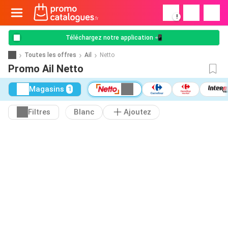
!
Téléchargez notre application 📲
Toutes les offres
Ail
Netto
Promo Ail Netto
Magasins
1
Filtres
Blanc
Ajoutez