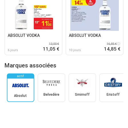
ABSOLUT VODKA
ABSOLUT VODKA
13,00 €
16,85 €
11,05 €
14,85 €
6 jours
10 jours
Marques associées
actif
Belvedère
Smirnoff
Eristoff
Absolut