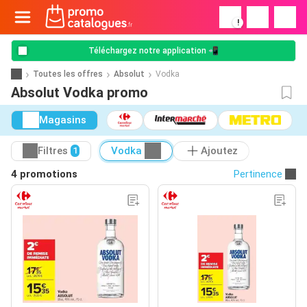
!
Téléchargez notre application 📲
Toutes les offres
Absolut
Vodka
Absolut Vodka promo
Magasins
Filtres
Vodka
Ajoutez
1
4 promotions
Pertinence