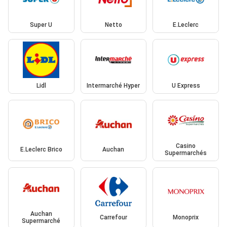
Super U
Netto
E.Leclerc
Lidl
Intermarché Hyper
U Express
Casino
E.Leclerc Brico
Auchan
Supermarchés
Auchan
Carrefour
Monoprix
Supermarché