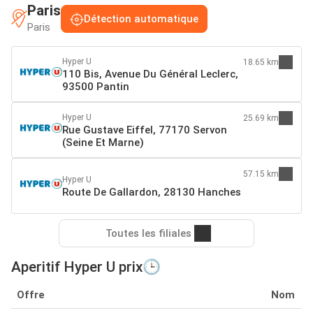
Paris
Détection automatique
Paris
Hyper U
18.65 km
110 Bis, Avenue Du Général Leclerc,
93500 Pantin
Hyper U
25.69 km
Rue Gustave Eiffel, 77170 Servon
(Seine Et Marne)
57.15 km
Hyper U
Route De Gallardon, 28130 Hanches
Toutes les filiales
Aperitif Hyper U prix🕒
Offre
Nom