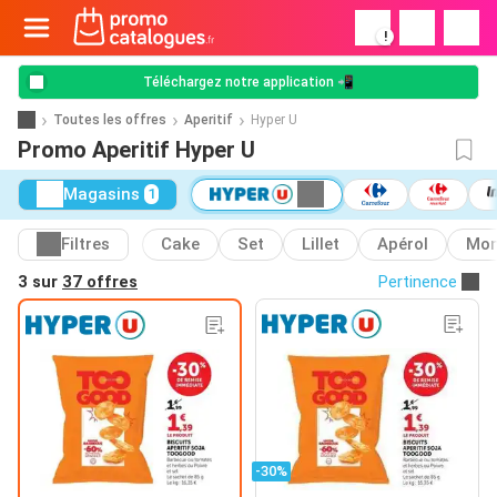
!
Téléchargez notre application 📲
Toutes les offres
Aperitif
Hyper U
Promo Aperitif Hyper U
Magasins
1
Filtres
Cake
Set
Lillet
Apérol
Mo
3 sur
37 offres
Pertinence
-30%