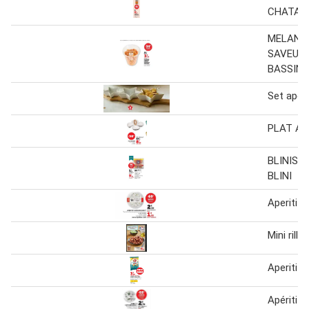
CHATAIG
MELANGE
SAVEUR
BASSIN
Set aperi
PLAT AP
BLINIS A
BLINI
Aperitif l'
Mini rilla
Aperitif 
Apéritif l'