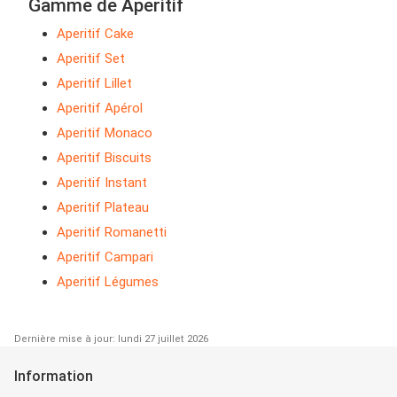
Gamme de Aperitif
Aperitif Cake
Aperitif Set
Aperitif Lillet
Aperitif Apérol
Aperitif Monaco
Aperitif Biscuits
Aperitif Instant
Aperitif Plateau
Aperitif Romanetti
Aperitif Campari
Aperitif Légumes
Dernière mise à jour: lundi 27 juillet 2026
Information