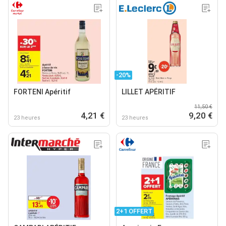
-20%
FORTENI Apéritif
LILLET APÉRITIF
11,50 €
4,21 €
9,20 €
23 heures
23 heures
2+1 OFFERT