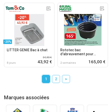
-20%
LITTER GENIE Bac à chat
Rototec bac
d'abreuvement pour
54,90 €
animaux 550 l
43,92 €
165,00 €
8 jours
2 semaines
1
2
>
Marques associées