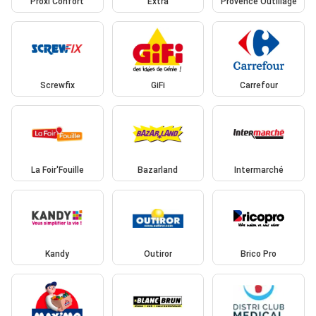
Proxi Confort
Extra
Provence Outillage
Screwfix
GiFi
Carrefour
La Foir'Fouille
Bazarland
Intermarché
Kandy
Outiror
Brico Pro