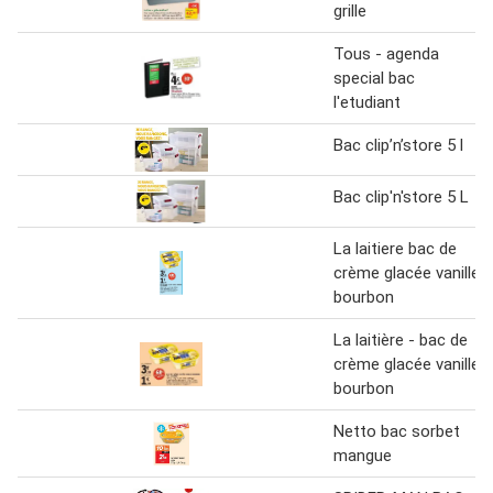
grille
Tous - agenda
special bac
l'etudiant
Bac clip’n’store 5 l
Bac clip'n'store 5 L
La laitiere bac de
crème glacée vanille
bourbon
La laitière - bac de
crème glacée vanille
bourbon
Netto bac sorbet
mangue