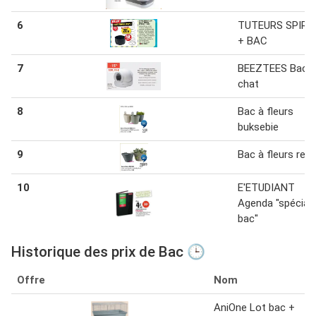
6
TUTEURS SPIRA
+ BAC
7
BEEZTEES Bac à
chat
8
Bac à fleurs
buksebie
9
Bac à fleurs redd
10
E'ETUDIANT
Agenda "spécial
bac"
Historique des prix de Bac 🕒
Offre
Nom
AniOne Lot bac +