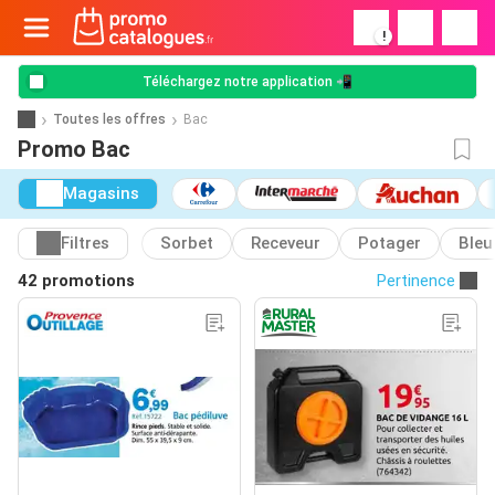
!
Téléchargez notre application 📲
Toutes les offres
Bac
Promo Bac
Magasins
Filtres
Sorbet
Receveur
Potager
Bleu
42 promotions
Pertinence