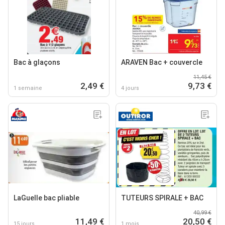
Bac à glaçons
ARAVEN Bac + couvercle
11,45 €
2,49 €
9,73 €
1 semaine
4 jours
LaGuelle bac pliable
TUTEURS SPIRALE + BAC
40,99 €
11,49 €
20,50 €
15 jours
1 mois