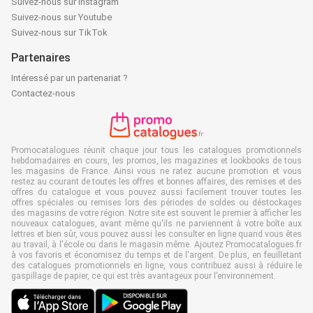
Suivez-nous sur Instagram
Suivez-nous sur Youtube
Suivez-nous sur TikTok
Partenaires
Intéressé par un partenariat ?
Contactez-nous
Promocatalogues réunit chaque jour tous les catalogues promotionnels
hebdomadaires en cours, les promos, les magazines et lookbooks de tous
les magasins de France. Ainsi vous ne ratez aucune promotion et vous
restez au courant de toutes les offres et bonnes affaires, des remises et des
offres du catalogue et vous pouvez aussi facilement trouver toutes les
offres spéciales ou remises lors des périodes de soldes ou déstockages
des magasins de votre région. Notre site est souvent le premier à afficher les
nouveaux catalogues, avant même qu'ils ne parviennent à votre boîte aux
lettres et bien sûr, vous pouvez aussi les consulter en ligne quand vous êtes
au travail, à l'école ou dans le magasin même. Ajoutez Promocatalogues.fr
à vos favoris et économisez du temps et de l'argent. De plus, en feuilletant
des catalogues promotionnels en ligne, vous contribuez aussi à réduire le
gaspillage de papier, ce qui est très avantageux pour l’environnement.