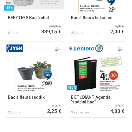
-15%
BEEZTEES Bac à chat
Bac à fleurs buksebie
399,00 €
3,00 €
339,15 €
2,00 €
8 jours
23 jours
-30%
Bac à fleurs reddik
E'ETUDIANT Agenda
"spécial bac"
6,00 €
6,90 €
2,25 €
4,83 €
23 jours
3 semaines