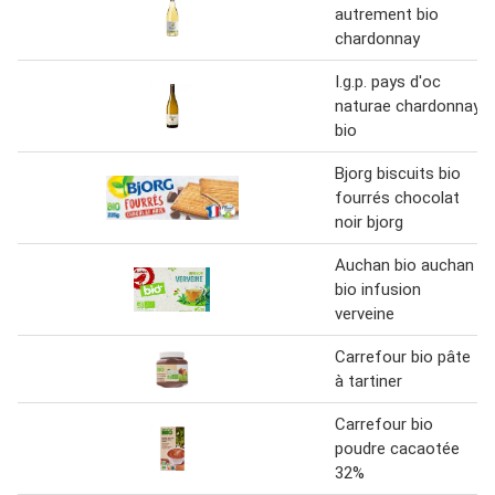
autrement bio
chardonnay
I.g.p. pays d'oc
naturae chardonnay
bio
Bjorg biscuits bio
fourrés chocolat
noir bjorg
Auchan bio auchan
bio infusion
verveine
Carrefour bio pâte
à tartiner
Carrefour bio
poudre cacaotée
32%