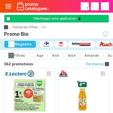
!
Téléchargez notre application 📲
Toutes les offres
Bio
Promo Bio
Magasins
Filtres
Age
Anti
Aloé
Amande
Ao
362 promotions
Pertinence