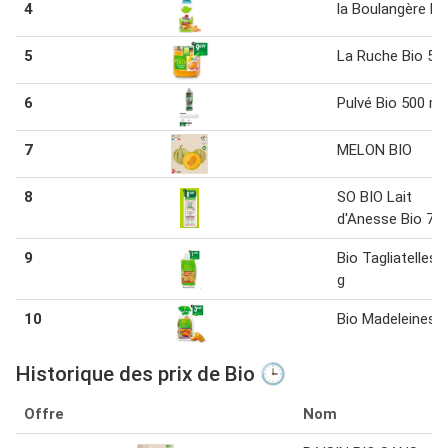
4
la Boulangère Bi
5
La Ruche Bio 50
6
Pulvé Bio 500 ml
7
MELON BIO
8
SO BIO Lait
d'Anesse Bio 75
9
Bio Tagliatelles 
g
10
Bio Madeleines
Historique des prix de Bio 🕒
Offre
Nom