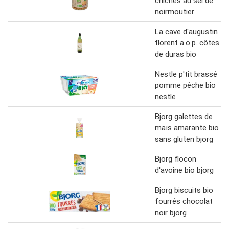
chiches au sel de
noirmoutier
La cave d'augustin
florent a.o.p. côtes
de duras bio
Nestle p'tit brassé
pomme pêche bio
nestle
Bjorg galettes de
maïs amarante bio
sans gluten bjorg
Bjorg flocon
d'avoine bio bjorg
Bjorg biscuits bio
fourrés chocolat
noir bjorg