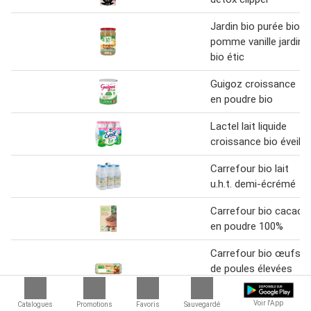
Jardin bio purée bio
pomme vanille jardin
bio étic
Guigoz croissance
en poudre bio
Lactel lait liquide
croissance bio éveil
Carrefour bio lait
u.h.t. demi-écrémé
Carrefour bio cacao
en poudre 100%
Carrefour bio œufs
de poules élevées
en plein air
Voir l'App
Catalogues
Promotions
Favoris
Sauvegardé
Bjorg boisson