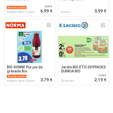
9,99 €
Bientôt valable
6,99 €
3,99 €
Valable dans 2 jours
8 jours
BIO SONNE Pur jus de
Jardin BIO ÉTIC DOYPACKS
grenade Bio
QUINOA BIO
3,32 €
Bientôt valable
3,79 €
2,19 €
Valable dans 3 jours
23 heures