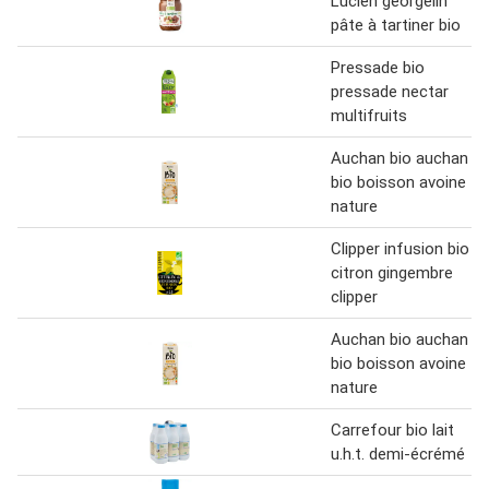
Lucien georgelin
pâte à tartiner bio
Pressade bio
pressade nectar
multifruits
Auchan bio auchan
bio boisson avoine
nature
Clipper infusion bio
citron gingembre
clipper
Auchan bio auchan
bio boisson avoine
nature
Carrefour bio lait
u.h.t. demi-écrémé