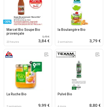
-30%
Marcel Bio Soupe Bio
la Boulangère Bio
provençale
5,49 €
3,84 €
3,79 €
23 heures
2 semaines
La Ruche Bio
Pulvé Bio
9,99 €
8,80 €
2 semaines
4 mois