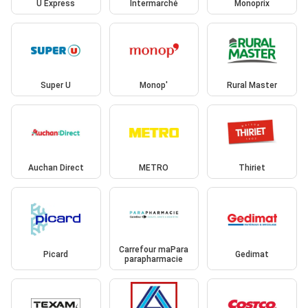
U Express
Intermarché
Monoprix
Super U
Monop'
Rural Master
Auchan Direct
METRO
Thiriet
Carrefour maPara
Picard
Gedimat
parapharmacie