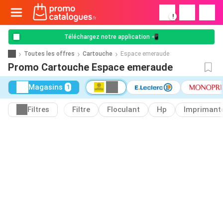
!
Téléchargez notre application 📲
Toutes les offres
Cartouche
Espace emeraude
Promo Cartouche Espace emeraude
Magasins
1
Filtres
Filtre
Floculant
Hp
Imprimant