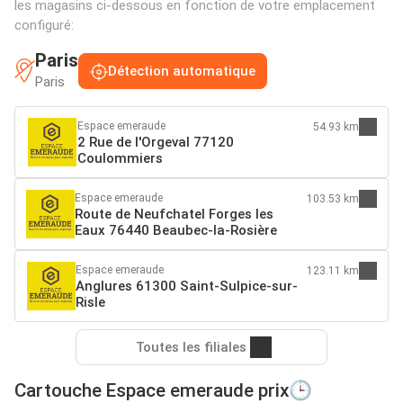
les magasins ci-dessous en fonction de votre emplacement
configuré:
Paris
Détection automatique
Paris
Espace emeraude
54.93 km
2 Rue de l'Orgeval 77120
Coulommiers
Espace emeraude
103.53 km
Route de Neufchatel Forges les
Eaux 76440 Beaubec-la-Rosière
Espace emeraude
123.11 km
Anglures 61300 Saint-Sulpice-sur-
Risle
Toutes les filiales
Cartouche Espace emeraude prix🕒