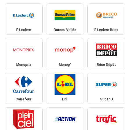
E.Leclerc
Bureau Vallée
E.Leclerc Brico
Monoprix
Monop'
Brico Dépôt
Carrefour
Lidl
Super U