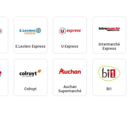
Intermarché
E.Leclerc Express
U Express
Express
Auchan
Colruyt
Bi1
Supermarché