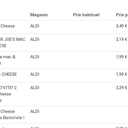
Magasin
Prix habituel
Prix 
 Cheese
ALDI
3,49 €
R JOE'S MAC
ALDI
3,19 €
ESE
na mac &
ALDI
1,99 €
e
 CHEESE
ALDI
1,99 €
'VITE! 2
ALDI
3,29 €
cheese
s
i Cheese
ALDI
 Bistro'vite !