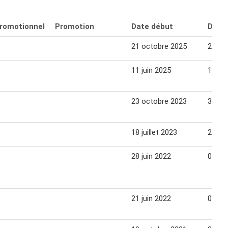
promotionnel
Promotion
Date début
Date 
21 octobre 2025
27 oc
11 juin 2025
16 jui
23 octobre 2023
30 oc
18 juillet 2023
24 jui
28 juin 2022
04 jui
21 juin 2022
04 jui