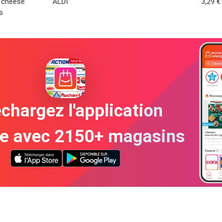
 cheese
ALDI
3,29 €
s
chargez l'application
te avec 2150+ magasins