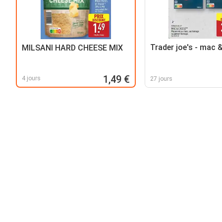
Trader joe's - mac 
MILSANI HARD CHEESE MIX
1,49 €
4 jours
27 jours