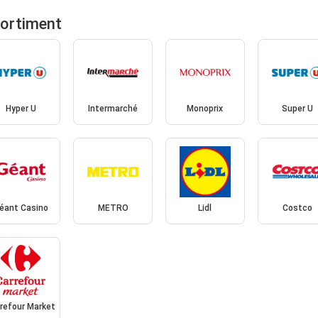
sortiment
Hyper U
Intermarché
Monoprix
Super U
éant Casino
METRO
Lidl
Costco
refour Market