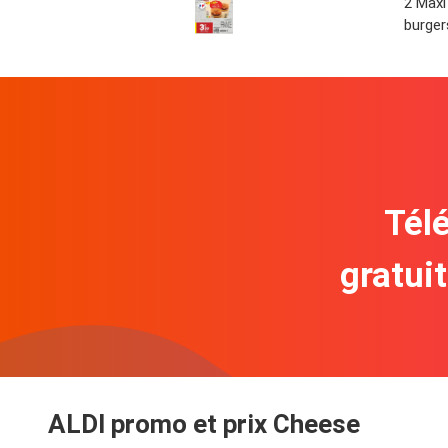
2 Maxi
burger
Télé
gratui
ALDI promo et prix Cheese