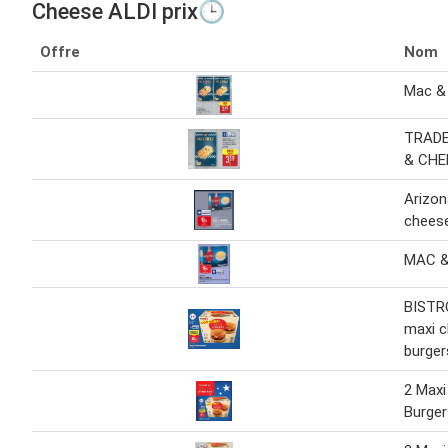
Cheese ALDI prix🕒
Offre
Nom
Mac &
TRADE
& CHE
Arizo
chees
MAC &
BISTRO
maxi 
burger
2 Max
Burgers