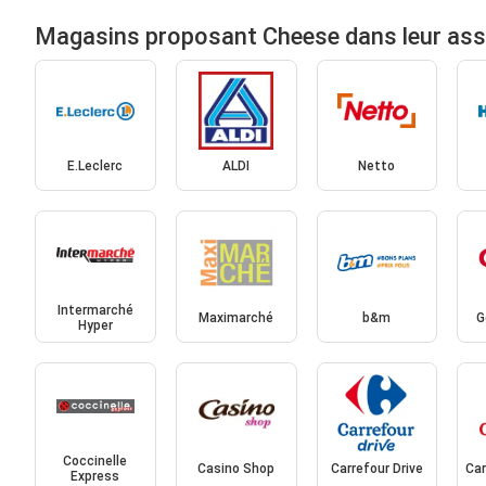
Magasins proposant Cheese dans leur as
E.Leclerc
ALDI
Netto
Intermarché
Maximarché
b&m
G
Hyper
Coccinelle
Casino Shop
Carrefour Drive
Car
Express