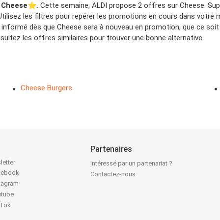
 Cheese
⭐️. Cette semaine, ALDI propose 2 offres sur Cheese. Supp
ilisez les filtres pour repérer les promotions en cours dans votre 
e informé dès que Cheese sera à nouveau en promotion, que ce soit 
ltez les offres similaires pour trouver une bonne alternative.
Cheese Burgers
Partenaires
letter
Intéressé par un partenariat ?
acebook
Contactez-nous
stagram
utube
kTok