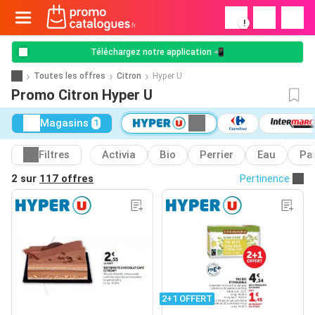
!
Téléchargez notre application 📲
Toutes les offres
Citron
Hyper U
Promo Citron Hyper U
Magasins
1
Filtres
Activia
Bio
Perrier
Eau
Pa
2 sur
117 offres
Pertinence
2+1 OFFERT