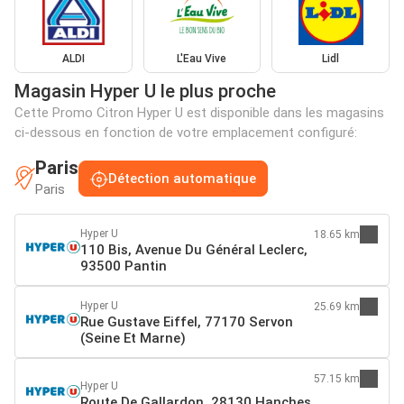
ALDI
L'Eau Vive
Lidl
Magasin Hyper U le plus proche
Cette Promo Citron Hyper U est disponible dans les magasins
ci-dessous en fonction de votre emplacement configuré:
Paris
Détection automatique
Paris
Hyper U
18.65 km
110 Bis, Avenue Du Général Leclerc,
93500 Pantin
Hyper U
25.69 km
Rue Gustave Eiffel, 77170 Servon
(Seine Et Marne)
57.15 km
Hyper U
Route De Gallardon, 28130 Hanches