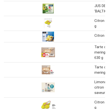
JUS DE 
'BALTIC'
Citron pr
g
Citron ja
Tarte cit
meringue
630 g
Tarte cit
meringué
Limonade
citron ci
saveurs 1
Citron pr
g