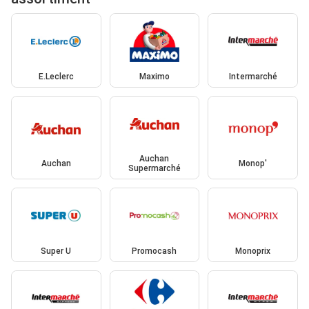
E.Leclerc
Maximo
Intermarché
Auchan
Auchan
Monop'
Supermarché
Super U
Promocash
Monoprix