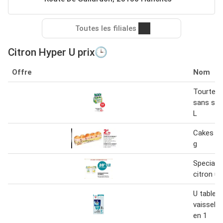
Toutes les filiales
Citron Hyper U prix🕒
Offre
Nom
Tourtel t
sans suc
L
Cakes au
g
Specialit
citron u 
U tablett
vaisselle
en 1