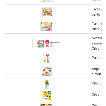
presse 3
Tarte au 
parts
Tarte cit
meringué
Nettoyan
vaisselle
Citron Fa
Pulco Ci
Aspic de 
citron ch
Citron ja
Citron J
Citron J