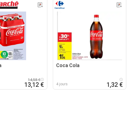
a
Coca Cola
14,58 €
13,12 €
1,32 €
4 jours