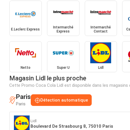
Intermarché
Intermarché
E.Leclerc Express
Ca
Express
Contact
Netto
Super U
Lidl
Magasin Lidl le plus proche
Cette Promo Coca Cola Lidl est disponible dans les magasins
Paris
Détection automatique
Paris
Lidl
Boulevard De Strasbourg 8, 75010 Paris