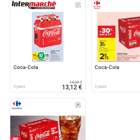
Coca-Cola
Coca-Cola
14,58 €
13,12 €
3 jours
3 jours