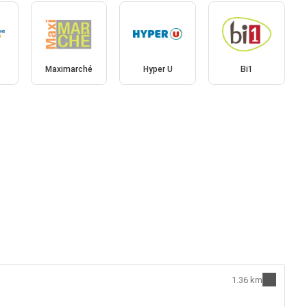
Maximarché
Hyper U
Bi1
1.36 km