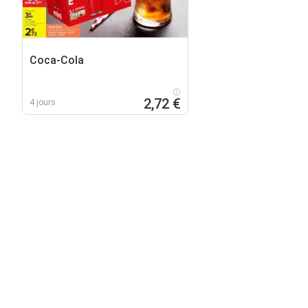
Coca-Cola
2,72 €
4 jours